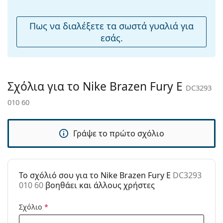
μύτης:
Εύκαμπτη
Όχι
Πως να διαλέξετε τα σωστά γυαλιά για
άρθρωση:
εσάς.
Αξεσουάρ
Παρέχονται με
Ναι
θήκη:
Σχόλια για το Nike Brazen Fury E
DC3293
Πανί
Ναι
010 60
καθαρισμού:
Άλλα
Γράψε το πρώτο σχόλιο
Τύπος:
Ανδρικά
Κατηγορία:
Γυαλιά Ηλίου Επώνυμες Μάρκες
Μάρκα:
Nike
To σχόλιό σου για το Nike Brazen Fury E
DC3293
010 60
βοηθάει και άλλους χρήστες
Χρήση:
Αθλητικά
Αθλητικά:
Πεζοπορία
Σχόλιο
*
Κωδικός
DC3293 010 60