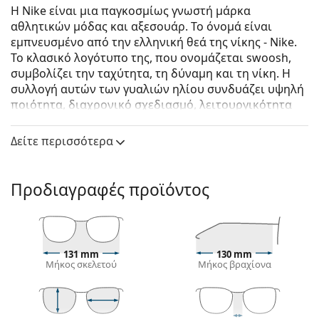
Η Nike είναι μια παγκοσμίως γνωστή μάρκα
αθλητικών μόδας και αξεσουάρ. Το όνομά είναι
εμπνευσμένο από την ελληνική θεά της νίκης - Nike.
Το κλασικό λογότυπο της, που ονομάζεται swoosh,
συμβολίζει την ταχύτητα, τη δύναμη και τη νίκη. Η
συλλογή αυτών των γυαλιών ηλίου συνδυάζει υψηλή
ποιότητα, διαχρονικό σχεδιασμό, λειτουργικότητα
και καινοτόμο τεχνολογία που καθιστούν τη μάρκα
Nike πολύ δημοφιλή σε όλες τις γενιές.
Δείτε περισσότερα
Nike Brazen Fury E DC3293 010 60
είναι αντρικά
γυαλιά ηλίου.
Προδιαγραφές προϊόντος
Δείτε πώς φαίνονται πάνω σας αυτά τα γυαλιά ηλίου
με τη λειτουργία του Εικονικού καθρέφτη του
Lentiamo.
Σκελετός γυαλιών ηλίου
131 mm
130 mm
Μήκος σκελετού
Μήκος βραχίονα
Το μαύρο χρώμα του σκελετού ταιριάζει απόλυτα
με το δροσερό χρώμα του δέρματος και τα ανοιχτά
ξανθά, ανοιχτά καφέ ή μαύρα μαλλιά.