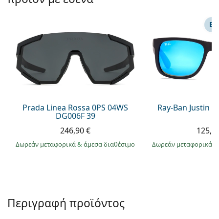
Persol
Prada
ΕΠ
Όλες οι μάρκες
Prada Linea Rossa 0PS 04WS
Ray-Ban Justin 
DG006F 39
246,90 €
125,9
Δωρεάν μεταφορικά
&
άμεσα διαθέσιμο
Δωρεάν μεταφορικά
&
Περιγραφή προϊόντος