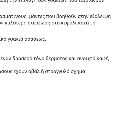
φασμάτινους ιμάντες που βοηθούν στην εξάλειψη
ν καλύτερη στερέωση στο κεφάλι κατά τη
ικά γυαλιά οράσεως.
 έναν δροσερό τόνο δέρματος και ανοιχτά καφέ,
 όσους έχουν οβάλ ή στρογγυλό σχήμα
πό υψηλής ποιότητας πλαστικό, το οποίο
ική εμφάνιση.
ιπλέον
κλιπ γυαλιών ηλίου
, το οποίο στερεώνεται
ι σε ηλίου. Το κλιπ ακολουθεί τέλεια το σχήμα
ήγορη και εύκολη. Ωστόσο, εάν έχετε υψηλότερες
μια πιο λεπτή έκδοση των φακών, ώστε το κλιπ να
των φακών και να εφαρμόζει σωστά στον