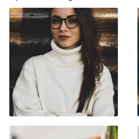
Τύπος:
Παιδικά
Κατηγορία:
Γυαλιά οράσεως
Μάρκα:
Nano Vista