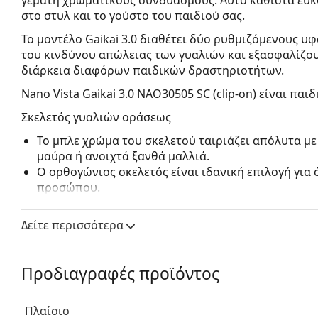
στο στυλ και το γούστο του παιδιού σας.
Το μοντέλο Gaikai 3.0 διαθέτει δύο ρυθμιζόμενους υ
του κινδύνου απώλειας των γυαλιών και εξασφαλίζου
διάρκεια διαφόρων παιδικών δραστηριοτήτων.
Nano Vista Gaikai 3.0 NAO30505 SC (clip-on)
είναι παιδ
Σκελετός γυαλιών οράσεως
Το μπλε χρώμα του σκελετού ταιριάζει απόλυτα με
μαύρα ή ανοιχτά ξανθά μαλλιά.
Ο ορθογώνιος σκελετός είναι ιδανική επιλογή για
προσώπου.
Ο σκελετός των γυαλιών είναι κατασκευασμένος α
προσφέρει υψηλή αντοχή, άνετη χρήση και εξαιρετ
Δείτε περισσότερα
Τα γυαλιά οράσεως περιλαμβάνουν επίσης ένα επ
εύκολα στον σκελετό των γυαλιών και τα μετατρέπε
του σκελετού και η τοποθέτησή του είναι πολύ γρ
Προδιαγραφές προϊόντος
θετικές διόπτρες, είναι απαραίτητο να επιλέξετε 
μην ακουμπά την μπροστινή σφαιρική επιφάνεια 
Πλαίσιο
σκελετό.