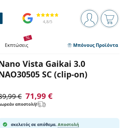
Πίνακας πλοήγησης
Αξιολογήσεις
Είστε συνδεδεμέν
Το καλάθ
4,8
/5
εκπτώσεις
Μπόνους Προϊόντα
Nano Vista Gaikai 3.0
NAO30505 SC (clip-on)
71,99 €
89,99 €
Δωρεάν αποστολή!
σκελετός σε απόθεμα.
Αποστολή