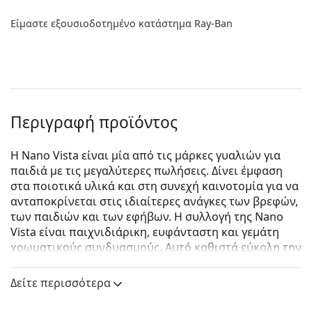
Είμαστε εξουσιοδοτημένο κατάστημα Ray-Ban
Περιγραφή προϊόντος
Η Nano Vista είναι μία από τις μάρκες γυαλιών για
παιδιά με τις μεγαλύτερες πωλήσεις. Δίνει έμφαση
στα ποιοτικά υλικά και στη συνεχή καινοτομία για να
ανταποκρίνεται στις ιδιαίτερες ανάγκες των βρεφών,
των παιδιών και των εφήβων. Η συλλογή της Nano
Vista είναι παιχνιδιάρικη, ευφάνταστη και γεμάτη
χρωματικούς συνδυασμούς. Αυτό καθιστά εύκολη την
επιλογή των γυαλιών που ταιριάζουν στο στυλ και το
γούστο του παιδιού σας.
Δείτε περισσότερα
Το μοντέλο Arcade 3.0 διαθέτει δύο ρυθμιζόμενους