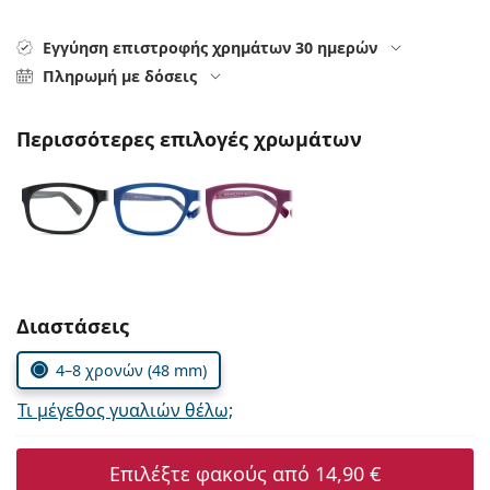
Persol
Εγγύηση επιστροφής χρημάτων 30 ημερών
Prada
Πληρωμή με δόσεις
Όλες οι μάρκες
Περισσότερες επιλογές χρωμάτων
Συμπληρώστε τις παράμετρους
Διαστάσεις
4–8 χρονών (48 mm)
Τι μέγεθος γυαλιών θέλω;
Επιλέξτε φακούς από
14,90 €