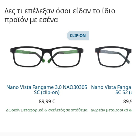
Δες τι επέλεξαν όσοι είδαν το ίδιο
προϊόν με εσένα
CLIP-ON
Nano Vista Fangame 3.0 NAO30305
Nano Vista Fangam
SC (clip-on)
SC 52 (cl
89,99 €
89,99
Δωρεάν μεταφορικά
&
σκελετός σε απόθεμα
Δωρεάν μεταφορικά
&
σ