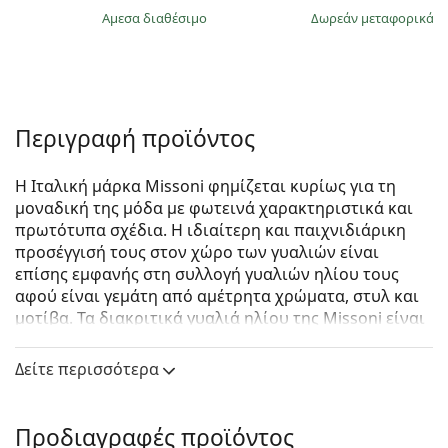
άμεσα διαθέσιμο
Δωρεάν μεταφορικά
&
Περιγραφή προϊόντος
Η Ιταλική μάρκα Missoni φημίζεται κυρίως για τη
μοναδική της μόδα με φωτεινά χαρακτηριστικά και
πρωτότυπα σχέδια. Η ιδιαίτερη και παιχνιδιάρικη
προσέγγισή τους στον χώρο των γυαλιών είναι
επίσης εμφανής στη συλλογή γυαλιών ηλίου τους
αφού είναι γεμάτη από αμέτρητα χρώματα, στυλ και
μοτίβα. Τα διακριτικά γυαλιά ηλίου της Missoni είναι
δημοφιλή σε όλους τους οπαδούς της μόδας.
Δείτε περισσότερα
Missoni MIS 0029/S 086 HA 54
είναι γυναικεία γυαλιά
ηλίου.
Σκελετός γυαλιών ηλίου
Προδιαγραφές προϊόντος