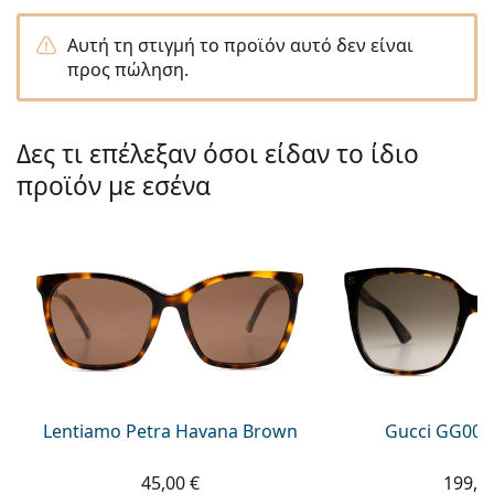
Persol
Αυτή τη στιγμή το προϊόν αυτό δεν είναι
Prada
προς πώληση.
Όλες οι μάρκες
Δες τι επέλεξαν όσοι είδαν το ίδιο
προϊόν με εσένα
Lentiamo Petra Havana Brown
Gucci GG002
45,00 €
199,9