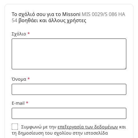
Μάρκα:
Missoni
Χρήση:
Μόδα
To σχόλιό σου για το Missoni
MIS 0029/S 086 HA
54
βοηθάει και άλλους χρήστες
Κωδικός
MIS 0029/S 086 HA 54
Προϊόντος /
Σχόλιο
*
Μοντέλο:
Όνομα
*
E-mail
*
Συμφωνώ με την
επεξεργασία των δεδομένων
και
τη δημοσίευση του σχολίου στην ιστοσελίδα