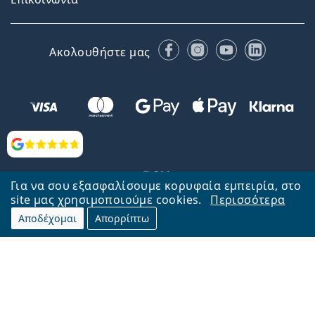
Facebook
Instagram
YouTube
LinkedIn
Ακολουθήστε μας
Αξιολογήσεις
Για να σου εξασφαλίσουμε κορυφαία εμπειρία, στο
site μας χρησιμοποιούμε cookies.
Περισσότερα
Αποδέχομαι
Απορρίπτω
Επιστροφή στην αρχική σελίδα
Στην κορυφή
Το Lentiamo.gr λειτουργεί και ανήκει στην εταιρία Lentiamo s.r.o.,
Τσεχία
Μαζί σας 18 χρόνια.