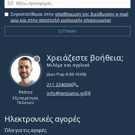
Email
Συγκατατίθεμαι στην
αποθήκευση της διεύθυνσης e-mail
μου και στην αποστολή εμπορικής επικοινωνίας
ΕΓΓΡΑΦΗ
Χρειάζεστε βοήθεια;
Εκτός σύνδεσης
Μιλάμε και αγγλικά
(Δευ-Παρ 8:30-16:00)
211 2340040
Petros
info@lentiamo.gr
Εξυπηρέτηση
Πελατών
Ηλεκτρονικές αγορές
Όλα για τις αγορές