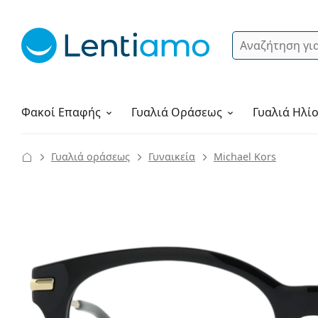
Αναζήτηση
Σύνδεση
Πλοήγηση στη σελίδα
Υγρά φακών
Πώς να παραγγείλετε
Φακοί Επαφής
Γυαλιά
Οράσεως
Γυαλιά Ηλί
Γυαλιά οράσεως
Γυναικεία
Michael Kors