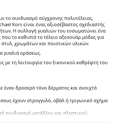
υν το συνδυασμό σύγχρονης πολυτέλειας,
hael Kors είναι ένας αξιοσέβαστος σχεδιαστής
ήτων. Η συλλογή γυαλιών του ενσωματώνει ένα
 που το καθιστά το τέλειο αξεσουάρ μόδας για
 στυλ, χρωμάτων και ποιοτικών υλικών.
ία γυαλιά οράσεως.
ς με τη λειτουργία του Εικονικού καθρέφτη του
ε έναν δροσερό τόνο δέρματος και ανοιχτά
 όσους έχουν στρογγυλό, οβάλ ή τριγωνικό σχήμα
πό συνδυασμό μετάλλου και πλαστικού.
 εξαιρετικό στυλ.
τους πιο συνηθισμένους τύπους σκελετών που