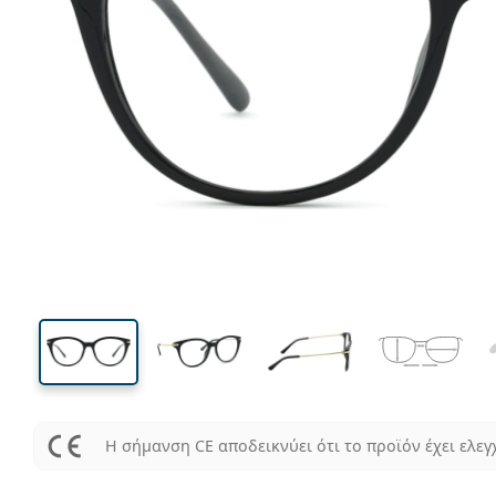
139 mm
Μήκος σκελετού
Μήκος
φακού
46 mm
54 mm
Ύψος φακού
Μήκος φακού
Η σήμανση CE αποδεικνύει ότι το προϊόν έχει ελεγ