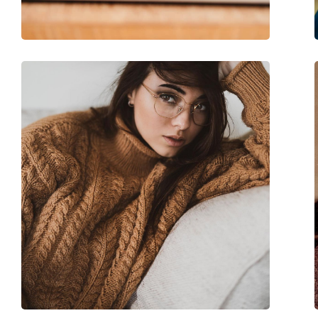
Τύπος:
Γυναικεία
Κατηγορία:
Γυαλιά οράσεως
Μάρκα:
Michael Kors
Κωδικός Προϊόντος / Μοντέλο:
0MK4135U 3005 54