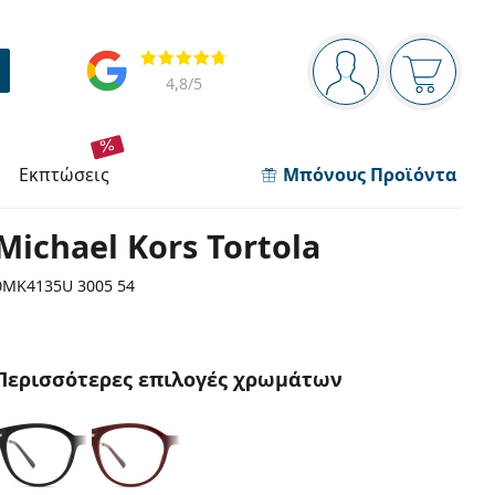
Πίνακας πλοήγησης
Αξιολογήσεις
Είστε συνδεδεμέν
Το καλάθ
4,8
/5
εκπτώσεις
Μπόνους Προϊόντα
Michael Kors Tortola
0MK4135U 3005 54
Περισσότερες επιλογές χρωμάτων