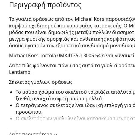
Περιγραφή προϊόντος
Τα γυαλιά οράσεως από τον Michael Kors παρουσιάζο
κομψού σχεδιασμού και κορυφαίας κατασκευής. Ο Mic
μόδας που είναι δημοφιλής μεταξύ πολλών διασημοτ
μείγμα φυσικής ομορφιάς και ανθεκτικής κομψότητας
όσους αγαπούν τον εξαιρετικό συνδυασμό μοναδικού
Michael Kors Tortola 0MK4135U 3005 54
είναι γυναικε
Δείτε πώς φαίνονται πάνω σας αυτά τα γυαλιά οράσεω
Lentiamo.
Σκελετός γυαλιών οράσεως
Το μαύρο χρώμα του σκελετού ταιριάζει απόλυτα μ
ξανθά, ανοιχτά καφέ ή μαύρα μαλλιά.
Ο τετράγωνος σκελετός είναι ιδανική επιλογή για
προσώπου.
Ο σκελετός των γυαλιών είναι κατασκευασμένος α
Προσφέρει υψηλή ανθεκτικότητα, σταθερότητα και
Τα γυαλιά γυαλιά με περίγραμμα σκελετού έχουν 
Δείτε περισσότερα