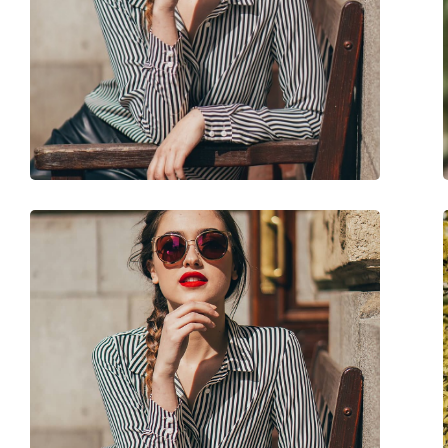
Μήκος βραχίονα:
140 mm
Γέφυρα:
16 mm
Βάρος:
45 γρ
Ρυθμιζόμενα μαξιλάρια μύτης:
Όχι
Αξεσουάρ
Παρέχονται με θήκη:
Ναι
Πανί καθαρισμού:
Ναι
Άλλα
Τύπος:
Γυναικεία
Κατηγορία:
Γυαλιά Ηλίου Επώ
Μάρκα:
Michael Kors
Χρήση:
Μόδα
Κωδικός Προϊόντος / Μοντέλο:
MK2088 300613 65