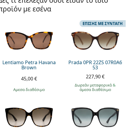
Δες τι επέλεξαν όσοι είδαν το ίδιο
προϊόν με εσένα
ΕΠΊΣΗΣ ΜΕ ΣΥΝΤΑΓΉ
Lentiamo Petra Havana
Prada 0PR 22ZS 07R0A6
Brown
53
227,90 €
45,00 €
Δωρεάν μεταφορικά
&
άμεσα διαθέσιμο
άμεσα διαθέσιμο