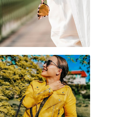
νυμες Μάρκες