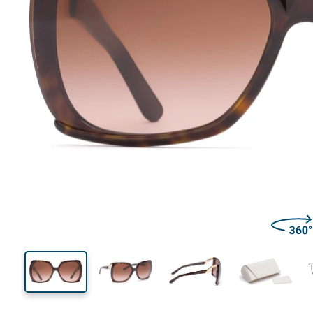
135 mm
Μήκος σκελετού
Μήκος
φακού
57 mm
65 mm
Ύψος φακού
Μήκος φακού