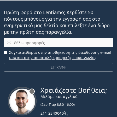
Πρώτη φορά στο Lentiamo; Κερδίστε 50
πόντους μπόνους για την εγγραφή σας στο
ενημερωτικό μας δελτίο και επιλέξτε ένα δώρο
με την πρώτη σας παραγγελία.
Email
Συγκατατίθεμαι στην
αποθήκευση της διεύθυνσης e-mail
μου και στην αποστολή εμπορικής επικοινωνίας
ΕΓΓΡΑΦΗ
Χρειάζεστε βοήθεια;
Εκτός σύνδεσης
Μιλάμε και αγγλικά
(Δευ-Παρ 8:30-16:00)
211 2340040