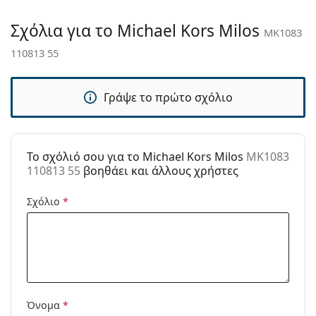
Παρέχονται με
Ναι
υφασμάτινη θήκη αντί για πανί.
θήκη:
Εξερευνήστε την πλήρη γκάμα
γυαλιών ηλίου
για να
Σχόλια για το Michael Kors Milos
MK1083
Πανί
Ναι
βρείτε περισσότερα μοντέλα από δημοφιλείς μάρκες.
110813 55
καθαρισμού:
Άλλα
Γράψε το πρώτο σχόλιο
Τύπος:
Γυναικεία
Κατηγορία:
Γυαλιά Ηλίου Επώνυμες Μάρκες
Μάρκα:
Michael Kors
To σχόλιό σου για το Michael Kors Milos
MK1083
110813 55
βοηθάει και άλλους χρήστες
Χρήση:
Μόδα
Κωδικός
MK1083 110813 55
Σχόλιο
*
Προϊόντος /
Μοντέλο:
Όνομα
*