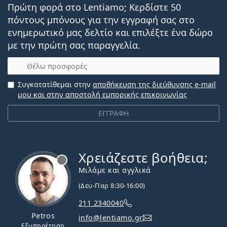
Πρώτη φορά στο Lentiamo; Κερδίστε 50
πόντους μπόνους για την εγγραφή σας στο
ενημερωτικό μας δελτίο και επιλέξτε ένα δώρο
με την πρώτη σας παραγγελία.
Email
Συγκατατίθεμαι στην
αποθήκευση της διεύθυνσης e-mail
μου και στην αποστολή εμπορικής επικοινωνίας
ΕΓΓΡΑΦΗ
Χρειάζεστε βοήθεια;
Εκτός σύνδεσης
Μιλάμε και αγγλικά
(Δευ-Παρ 8:30-16:00)
211 2340040
Petros
info@lentiamo.gr
Εξυπηρέτηση