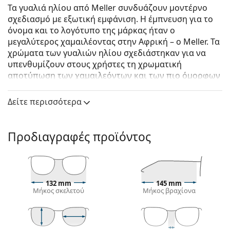
Τα γυαλιά ηλίου από Meller συνδυάζουν μοντέρνο
σχεδιασμό με εξωτική εμφάνιση. Η έμπνευση για το
όνομα και το λογότυπο της μάρκας ήταν ο
μεγαλύτερος χαμαιλέοντας στην Αφρική – ο Meller. Τα
χρώματα των γυαλιών ηλίου σχεδιάστηκαν για να
υπενθυμίζουν στους χρήστες τη χρωματική
αποτύπωση των χαμαιλεόντων και των πιο όμορφων
τοποθεσιών στην Αφρικανική ήπειρο. Η
δημιουργικότητα και η πρωτοτυπία είναι η κινητήρια
Δείτε περισσότερα
δύναμη αυτής της μάρκας από τη Βαρκελώνη.
Meller Tawia Fuchsia Carbon
είναι unisex γυαλιά
Προδιαγραφές προϊόντος
ηλίου.
Σκελετός γυαλιών ηλίου
Το ροζ χρώμα του σκελετού ταιριάζει απόλυτα με
έναν δροσερό τόνο δέρματος και ανοιχτά καφέ ή
132 mm
145 mm
Μήκος σκελετού
Μήκος βραχίονα
ανοιχτόχρωμα ξανθά μαλλιά.
Οι στρογγυλοί σκελετοί γυαλιών ηλίου
είναι
ιδανική επιλογή για όσους έχουν τετράγωνο ή
οβάλ σχήμα προσώπου.