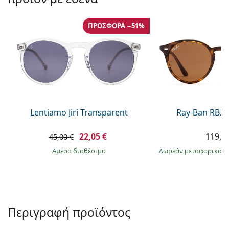
Persol
Prada
ΠΡΟΣΦΟΡΆ −51%
Όλες οι μάρκες
Lentiamo Jiri Transparent
Ray-Ban RB21
22,05 €
119,9
45,00 €
άμεσα διαθέσιμο
Δωρεάν μεταφορικά
&
Περιγραφή προϊόντος