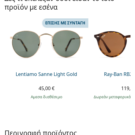
Persol
προϊόν με εσένα
Prada
ΕΠΊΣΗΣ ΜΕ ΣΥΝΤΑΓΉ
Όλες οι μάρκες
Lentiamo Sanne Light Gold
Ray-Ban RB21
45,00 €
119,9
άμεσα διαθέσιμο
Δωρεάν μεταφορικά
&
Περιγραφή προϊόντος