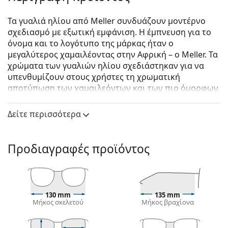
Τα γυαλιά ηλίου από Meller συνδυάζουν μοντέρνο
σχεδιασμό με εξωτική εμφάνιση. Η έμπνευση για το
όνομα και το λογότυπο της μάρκας ήταν ο
μεγαλύτερος χαμαιλέοντας στην Αφρική – ο Meller. Τα
χρώματα των γυαλιών ηλίου σχεδιάστηκαν για να
υπενθυμίζουν στους χρήστες τη χρωματική
αποτύπωση των χαμαιλεόντων και των πιο όμορφων
τοποθεσιών στην Αφρικανική ήπειρο. Η
δημιουργικότητα και η πρωτοτυπία είναι η κινητήρια
Δείτε περισσότερα
δύναμη αυτής της μάρκας από τη Βαρκελώνη.
Meller Nyasa Tigris Olive
είναι unisex γυαλιά ηλίου.
Προδιαγραφές προϊόντος
Σκελετός γυαλιών ηλίου
Το καφέ χρώμα του σκελετού ταιριάζει απόλυτα με
το ζεστό χρώμα του δέρματος και ανοιχτά καφέ,
μαύρα ή σκούρα ξανθά μαλλιά.
130 mm
135 mm
Μήκος σκελετού
Μήκος βραχίονα
Οι στρογγυλοί σκελετοί γυαλιών ηλίου
είναι
ιδανική επιλογή για όσους έχουν τετράγωνο ή