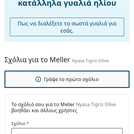
κατάλληλα γυαλιά ηλίου
μαξιλάρια
Εξερευνήστε την πλήρη γκάμα
γυαλιών ηλίου
για να
μύτης:
βρείτε περισσότερα μοντέλα από δημοφιλείς μάρκες.
Αξεσουάρ
Πως να διαλέξετε τα σωστά γυαλιά για
εσάς.
Παρέχονται με
Ναι
θήκη:
Πανί
Ναι
καθαρισμού:
Σχόλια για το Meller
Nyasa Tigris Olive
Άλλα
Τύπος:
Unisex
Γράψε το πρώτο σχόλιο
Κατηγορία:
Γυαλιά Ηλίου Επώνυμες Μάρκες
Μάρκα:
Meller
Χρήση:
Μόδα
To σχόλιό σου για το Meller
Nyasa Tigris Olive
βοηθάει και άλλους χρήστες
Κωδικός
Nyasa Tigris Olive
Προϊόντος /
Σχόλιο
*
Μοντέλο: