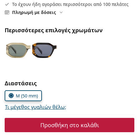
Persol
Το έχουν ήδη αγοράσει περισσότεροι από 100 πελάτες
Πληρωμή με δόσεις
Prada
Όλες οι μάρκες
Περισσότερες επιλογές χρωμάτων
Συμπληρώστε τις παράμετρους
Διαστάσεις
M (50 mm)
Τι μέγεθος γυαλιών θέλω;
Προσθήκη στο καλάθι