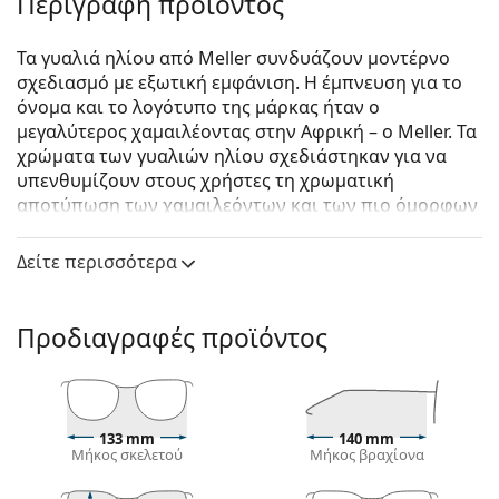
Περιγραφή προϊόντος
Τα γυαλιά ηλίου από Meller συνδυάζουν μοντέρνο
σχεδιασμό με εξωτική εμφάνιση. Η έμπνευση για το
όνομα και το λογότυπο της μάρκας ήταν ο
μεγαλύτερος χαμαιλέοντας στην Αφρική – ο Meller. Τα
χρώματα των γυαλιών ηλίου σχεδιάστηκαν για να
υπενθυμίζουν στους χρήστες τη χρωματική
αποτύπωση των χαμαιλεόντων και των πιο όμορφων
τοποθεσιών στην Αφρικανική ήπειρο. Η
δημιουργικότητα και η πρωτοτυπία είναι η κινητήρια
Δείτε περισσότερα
δύναμη αυτής της μάρκας από τη Βαρκελώνη.
Meller Kessie Stone Olive
είναι unisex γυαλιά ηλίου.
Προδιαγραφές προϊόντος
Σκελετός γυαλιών ηλίου
Το γκρι χρώμα του σκελετού ταιριάζει απόλυτα με
ένα δροσερό χρώμα δέρματος και με κόκκινα,
γκρίζα, άσπρα ή σκούρα ξανθά μαλλιά.
133 mm
140 mm
Μήκος σκελετού
Μήκος βραχίονα
Οι
ορθογώνιοι σκελετοί γυαλιών ηλίου
είναι
ιδανική επιλογή για όσους έχουν οβάλ ή