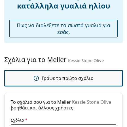
Ρυθμιζόμενα
Όχι
κατάλληλα γυαλιά ηλίου
μαξιλάρια
Εξερευνήστε την πλήρη γκάμα
γυαλιών ηλίου
για να
μύτης:
βρείτε περισσότερα μοντέλα από δημοφιλείς μάρκες.
Εύκαμπτη
Όχι
Πως να διαλέξετε τα σωστά γυαλιά για
άρθρωση:
εσάς.
Αξεσουάρ
Παρέχονται με
Ναι
θήκη:
Σχόλια για το Meller
Kessie Stone Olive
Πανί
Ναι
καθαρισμού:
Γράψε το πρώτο σχόλιο
Άλλα
Τύπος:
Unisex
Κατηγορία:
Γυαλιά Ηλίου Επώνυμες Μάρκες
To σχόλιό σου για το Meller
Kessie Stone Olive
Μάρκα:
Meller
βοηθάει και άλλους χρήστες
Χρήση:
Μόδα
Σχόλιο
*
Κωδικός
Kessie Stone Olive