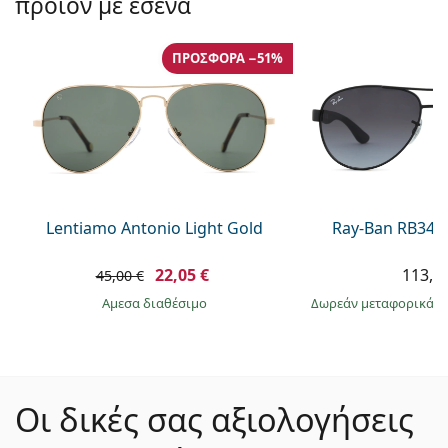
προϊόν με εσένα
ΠΡΟΣΦΟΡΆ −51%
Lentiamo Antonio Light Gold
Ray-Ban RB345
22,05 €
113,9
45,00 €
άμεσα διαθέσιμο
Δωρεάν μεταφορικά
&
Οι δικές σας αξιολογήσεις