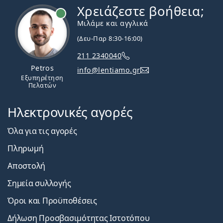
Χρειάζεστε βοήθεια;
Εκτός σύνδεσης
Μιλάμε και αγγλικά
(Δευ-Παρ 8:30-16:00)
211 2340040
Petros
info@lentiamo.gr
Εξυπηρέτηση
Πελατών
Ηλεκτρονικές αγορές
Όλα για τις αγορές
Πληρωμή
Αποστολή
Σημεία συλλογής
Όροι και Προϋποθέσεις
Δήλωση Προσβασιμότητας Ιστοτόπου