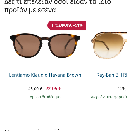
Δες τι επέλεξαν όσοι είδαν το ίδιο
Gucci
Όλα τα υγρά φακών
Εκτό
Όλες οι μάρκες
προϊόν με εσένα
Persol
Prada
ΠΡΟΣΦΟΡΆ −51%
Όλες οι μάρκες
Lentiamo Klaudio Havana Brown
Ray-Ban Bill R
22,05 €
126,9
45,00 €
άμεσα διαθέσιμο
Δωρεάν μεταφορικά
&