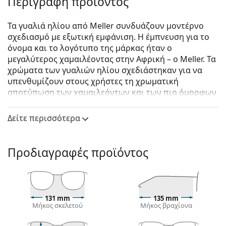
Περιγραφή προϊόντος
Τα γυαλιά ηλίου από Meller συνδυάζουν μοντέρνο
σχεδιασμό με εξωτική εμφάνιση. Η έμπνευση για το
όνομα και το λογότυπο της μάρκας ήταν ο
μεγαλύτερος χαμαιλέοντας στην Αφρική – ο Meller. Τα
χρώματα των γυαλιών ηλίου σχεδιάστηκαν για να
υπενθυμίζουν στους χρήστες τη χρωματική
αποτύπωση των χαμαιλεόντων και των πιο όμορφων
τοποθεσιών στην Αφρικανική ήπειρο. Η
δημιουργικότητα και η πρωτοτυπία είναι η κινητήρια
Δείτε περισσότερα
δύναμη αυτής της μάρκας από τη Βαρκελώνη.
Meller Enzi Gold Tigris Kakao
είναι unisex γυαλιά
Προδιαγραφές προϊόντος
ηλίου.
Σκελετός γυαλιών ηλίου
Το καφέ χρώμα του σκελετού ταιριάζει απόλυτα με
το ζεστό χρώμα του δέρματος και ανοιχτά καφέ,
131 mm
135 mm
Μήκος σκελετού
Μήκος βραχίονα
μαύρα ή σκούρα ξανθά μαλλιά.
Οι τετράγωνοι σκελετοί γυαλιών ηλίου
είναι