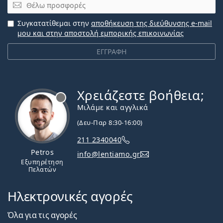
Email
Συγκατατίθεμαι στην
αποθήκευση της διεύθυνσης e-mail
μου και στην αποστολή εμπορικής επικοινωνίας
ΕΓΓΡΑΦΗ
Χρειάζεστε βοήθεια;
Εκτός σύνδεσης
Μιλάμε και αγγλικά
(Δευ-Παρ 8:30-16:00)
211 2340040
Petros
info@lentiamo.gr
Εξυπηρέτηση
Πελατών
Ηλεκτρονικές αγορές
Όλα για τις αγορές