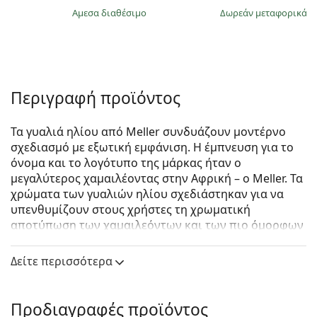
άμεσα διαθέσιμο
Δωρεάν μεταφορικά
&
Περιγραφή προϊόντος
Τα γυαλιά ηλίου από Meller συνδυάζουν μοντέρνο
σχεδιασμό με εξωτική εμφάνιση. Η έμπνευση για το
όνομα και το λογότυπο της μάρκας ήταν ο
μεγαλύτερος χαμαιλέοντας στην Αφρική – ο Meller. Τα
χρώματα των γυαλιών ηλίου σχεδιάστηκαν για να
υπενθυμίζουν στους χρήστες τη χρωματική
αποτύπωση των χαμαιλεόντων και των πιο όμορφων
τοποθεσιών στην Αφρικανική ήπειρο. Η
δημιουργικότητα και η πρωτοτυπία είναι η κινητήρια
Δείτε περισσότερα
δύναμη αυτής της μάρκας από τη Βαρκελώνη.
Meller Deka Orange Tigris Olive
είναι unisex γυαλιά
Προδιαγραφές προϊόντος
ηλίου.