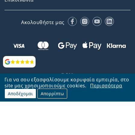
Facebook
Instagram
YouTube
LinkedIn
Ακολουθήστε μας
Αξιολογήσεις
Για να σου εξασφαλίσουμε κορυφαία εμπειρία, στο
site μας χρησιμοποιούμε cookies.
Περισσότερα
Αποδέχομαι
Απορρίπτω
Επιστροφή στην αρχική σελίδα
Στην κορυφή
Το Lentiamo.gr λειτουργεί και ανήκει στην εταιρία Lentiamo s.r.o.,
Τσεχία
Μαζί σας 18 χρόνια.