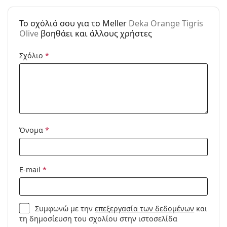
Κατηγορία:
Γυαλιά Ηλίου Επώνυμες Μάρκες
To σχόλιό σου για το Meller
Deka Orange Tigris
Μάρκα:
Meller
Olive
βοηθάει και άλλους χρήστες
Χρήση:
Μόδα
Σχόλιο
*
Κωδικός
Deka Orange Tigris Olive
Προϊόντος /
Μοντέλο:
Όνομα
*
E-mail
*
Συμφωνώ με την
επεξεργασία των δεδομένων
και
τη δημοσίευση του σχολίου στην ιστοσελίδα