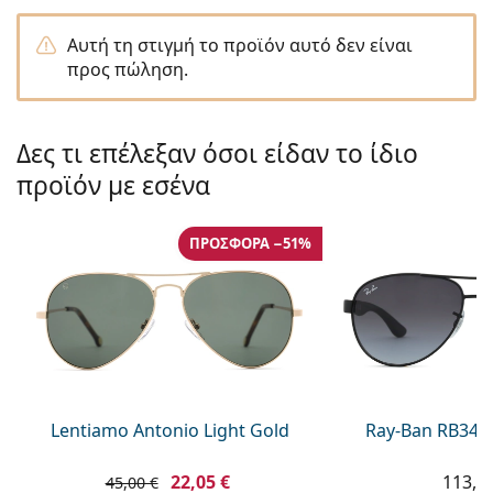
Persol
Αυτή τη στιγμή το προϊόν αυτό δεν είναι
Prada
προς πώληση.
Όλες οι μάρκες
Δες τι επέλεξαν όσοι είδαν το ίδιο
προϊόν με εσένα
ΠΡΟΣΦΟΡΆ −51%
Lentiamo Antonio Light Gold
Ray-Ban RB345
22,05 €
113,9
45,00 €