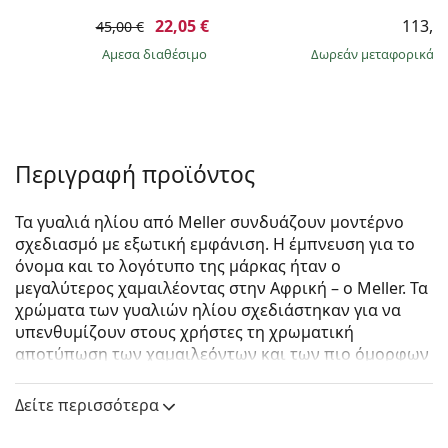
22,05 €
113,9
45,00 €
άμεσα διαθέσιμο
Δωρεάν μεταφορικά
&
Περιγραφή προϊόντος
Τα γυαλιά ηλίου από Meller συνδυάζουν μοντέρνο
σχεδιασμό με εξωτική εμφάνιση. Η έμπνευση για το
όνομα και το λογότυπο της μάρκας ήταν ο
μεγαλύτερος χαμαιλέοντας στην Αφρική – ο Meller. Τα
χρώματα των γυαλιών ηλίου σχεδιάστηκαν για να
υπενθυμίζουν στους χρήστες τη χρωματική
αποτύπωση των χαμαιλεόντων και των πιο όμορφων
τοποθεσιών στην Αφρικανική ήπειρο. Η
δημιουργικότητα και η πρωτοτυπία είναι η κινητήρια
Δείτε περισσότερα
δύναμη αυτής της μάρκας από τη Βαρκελώνη.