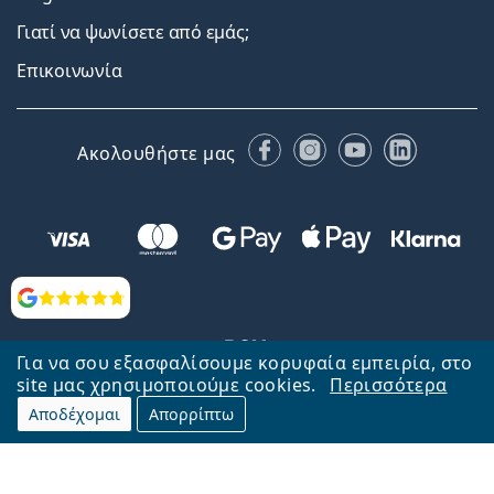
Γιατί να ψωνίσετε από εμάς;
Επικοινωνία
Facebook
Instagram
YouTube
LinkedIn
Ακολουθήστε μας
Αξιολογήσεις
Για να σου εξασφαλίσουμε κορυφαία εμπειρία, στο
site μας χρησιμοποιούμε cookies.
Περισσότερα
Αποδέχομαι
Απορρίπτω
Επιστροφή στην αρχική σελίδα
Στην κορυφή
Το Lentiamo.gr λειτουργεί και ανήκει στην εταιρία Lentiamo s.r.o.,
Τσεχία
Μαζί σας 18 χρόνια.