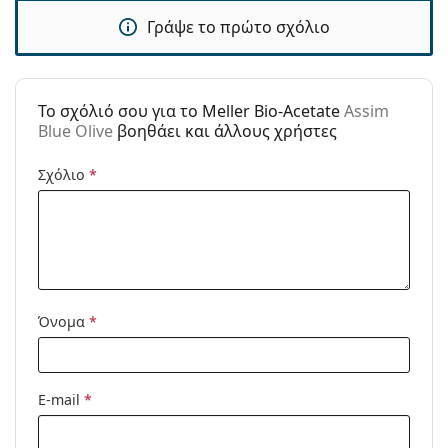
Γράψε το πρώτο σχόλιο
Τύπος:
Unisex
Κατηγορία:
Γυαλιά Ηλίου Επώνυμες Μάρκες
Μάρκα:
Meller
To σχόλιό σου για το Meller Bio-Acetate
Assim
Blue Olive
βοηθάει και άλλους χρήστες
Χρήση:
Μόδα
Κωδικός
Assim Blue Olive
Σχόλιο
*
Προϊόντος /
Μοντέλο:
Όνομα
*
E-mail
*