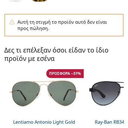
Gucci
Όλα τα υγρά φακών
Εκτό
Όλες οι μάρκες
Persol
Αυτή τη στιγμή το προϊόν αυτό δεν είναι
Prada
προς πώληση.
Όλες οι μάρκες
Δες τι επέλεξαν όσοι είδαν το ίδιο
προϊόν με εσένα
ΠΡΟΣΦΟΡΆ −51%
Lentiamo Antonio Light Gold
Ray-Ban RB345