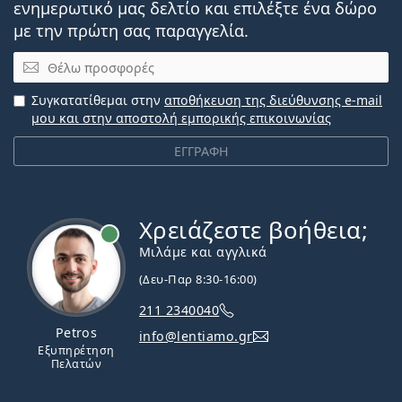
ενημερωτικό μας δελτίο και επιλέξτε ένα δώρο
με την πρώτη σας παραγγελία.
Email
Συγκατατίθεμαι στην
αποθήκευση της διεύθυνσης e-mail
μου και στην αποστολή εμπορικής επικοινωνίας
ΕΓΓΡΑΦΗ
Χρειάζεστε βοήθεια;
Εκτός σύνδεσης
Μιλάμε και αγγλικά
(Δευ-Παρ 8:30-16:00)
211 2340040
Petros
info@lentiamo.gr
Εξυπηρέτηση
Πελατών