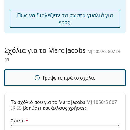
μύτης:
Εύκαμπτη
Όχι
Πως να διαλέξετε τα σωστά γυαλιά για
άρθρωση:
εσάς.
Αξεσουάρ
Παρέχονται με
Ναι
θήκη:
Σχόλια για το Marc Jacobs
MJ 1050/S 807 IR
Πανί
Ναι
55
καθαρισμού:
Άλλα
Γράψε το πρώτο σχόλιο
Τύπος:
Γυναικεία
Κατηγορία:
Γυαλιά Ηλίου Επώνυμες Μάρκες
Μάρκα:
Marc Jacobs
To σχόλιό σου για το Marc Jacobs
MJ 1050/S 807
IR 55
βοηθάει και άλλους χρήστες
Χρήση:
Μόδα
Κωδικός
MJ 1050/S 807 IR 55
Σχόλιο
*
Προϊόντος /