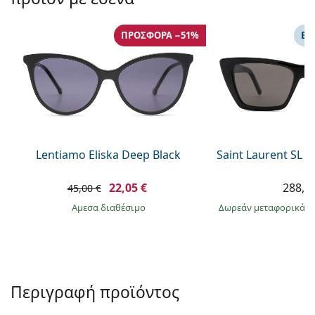
Persol
Prada
ΠΡΟΣΦΟΡΆ −51%
ΕΠ
Όλες οι μάρκες
Lentiamo Eliska Deep Black
Saint Laurent SL 
22,05 €
288,9
45,00 €
άμεσα διαθέσιμο
Δωρεάν μεταφορικά
&
Περιγραφή προϊόντος