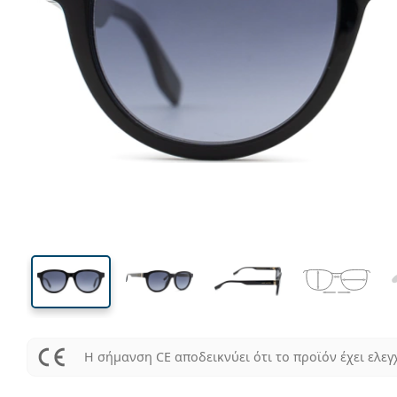
138 mm
Μήκος σκελετού
Μήκος
φακού
42 mm
52 mm
Ύψος φακού
Μήκος φακού
Η σήμανση CE αποδεικνύει ότι το προϊόν έχει ελεγ