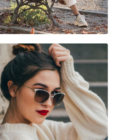
νυμες Μάρκες