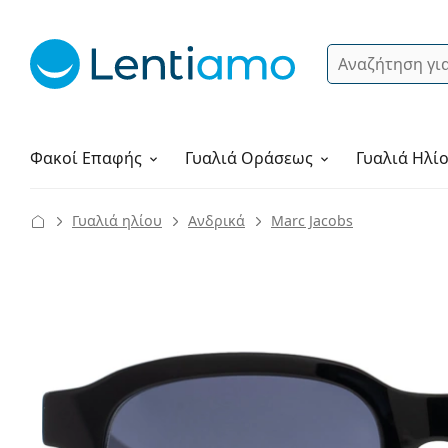
Αναζήτηση
Σύνδεση
Πλοήγηση στη σελίδα
Υγρά φακών
Πώς να παραγγείλετε
Φακοί Επαφής
Γυαλιά
Οράσεως
Γυαλιά Ηλί
Γυαλιά ηλίου
Ανδρικά
Marc Jacobs