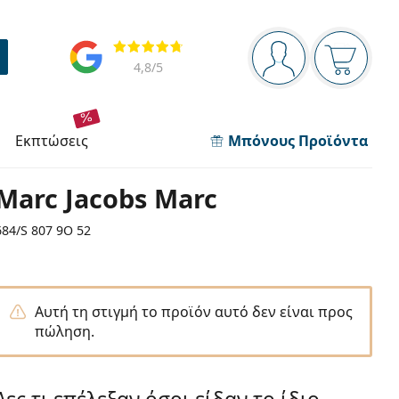
Πίνακας πλοήγησης
Αξιολογήσεις
Είστε συνδεδεμέν
Το καλάθ
4,8
/5
εκπτώσεις
Μπόνους Προϊόντα
Marc Jacobs Marc
684/S 807 9O 52
Αυτή τη στιγμή το προϊόν αυτό δεν είναι προς
πώληση.