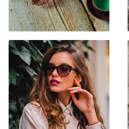
Βάρος:
190 γρ
Ρυθμιζόμενα μαξιλάρια μύτης:
Όχι
Εύκαμπτη άρθρωση:
Όχι
Αξεσουάρ
Παρέχονται με θήκη:
Ναι
Πανί καθαρισμού:
Ναι
Άλλα
Τύπος:
Ανδρικά
Κατηγορία:
Γυαλιά Ηλίου Επώ
Μάρκα:
Marc Jacobs
Χρήση:
Μόδα
Κωδικός Προϊόντος / Μοντέλο:
684/S 807 9O 52