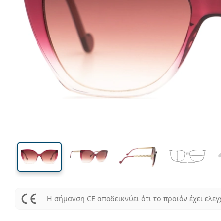
144 mm
Μήκος σκελετού
Μήκος
φακού
51 mm
56 mm
Ύψος φακού
Μήκος φακού
Η σήμανση CE αποδεικνύει ότι το προϊόν έχει ελεγ