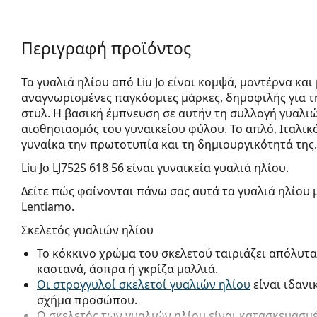
Περιγραφή προϊόντος
Τα γυαλιά ηλίου από Liu Jo είναι κομψά, μοντέρνα και μ
αναγνωρισμένες παγκόσμιες μάρκες, δημοφιλής για τ
στυλ. Η βασική έμπνευση σε αυτήν τη συλλογή γυαλιώ
αισθησιασμός του γυναικείου φύλου. Το απλό, Ιταλικό
γυναίκα την πρωτοτυπία και τη δημιουργικότη­τά της.
Liu Jo LJ752S 618 56
είναι γυναικεία γυαλιά ηλίου.
Δείτε πώς φαίνονται πάνω σας αυτά τα γυαλιά ηλίου 
Lentiamo.
Σκελετός γυαλιών ηλίου
Το κόκκινο χρώμα του σκελετού ταιριάζει απόλυτα
καστανά, άσπρα ή γκρίζα μαλλιά.
Οι στρογγυλοί σκελετοί γυαλιών ηλίου
είναι ιδανι
σχήμα προσώπου.
Ο σκελετός των γυαλιών ηλίου είναι κατασκευασμ