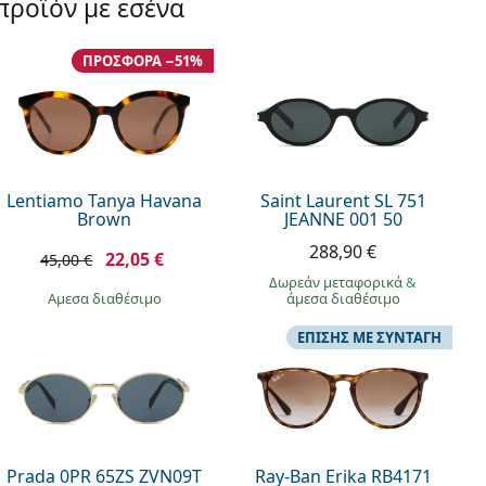
προϊόν με εσένα
ΠΡΟΣΦΟΡΆ −51%
Lentiamo Tanya Havana
Saint Laurent SL 751
Brown
JEANNE 001 50
288,90 €
22,05 €
45,00 €
Δωρεάν μεταφορικά
&
άμεσα διαθέσιμο
άμεσα διαθέσιμο
ΕΠΊΣΗΣ ΜΕ ΣΥΝΤΑΓΉ
Prada 0PR 65ZS ZVN09T
Ray-Ban Erika RB4171