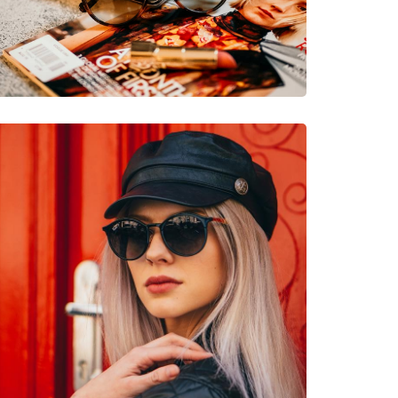
νυμες Μάρκες