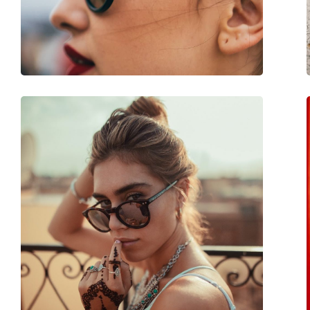
Βάρος:
75 γρ
Ρυθμιζόμενα μαξιλάρια μύτης:
Όχι
Εύκαμπτη άρθρωση:
Όχι
Αξεσουάρ
Παρέχονται με θήκη:
Ναι
Πανί καθαρισμού:
Όχι
Άλλα
Τύπος:
Γυναικεία
Κατηγορία:
Γυαλιά Ηλίου Επώ
Μάρκα:
Liu Jo
Χρήση:
Μόδα
Κωδικός Προϊόντος / Μοντέλο:
LJ752S 618 56