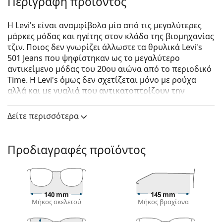
Περιγραφή προϊόντος
Η Levi's είναι αναμφίβολα μία από τις μεγαλύτερες
μάρκες μόδας και ηγέτης στον κλάδο της βιομηχανίας
τζιν. Ποιος δεν γνωρίζει άλλωστε τα θρυλικά Levi's
501 Jeans που ψηφίστηκαν ως το μεγαλύτερο
αντικείμενο μόδας του 20ου αιώνα από το περιοδικό
Time. Η Levi's όμως δεν σχετίζεται μόνο με ρούχα
αλλά και με γυαλιά που αντικατοπτρίζουν την
ανδρεία, την πρωτοτυπία και πάνω απ 'όλα την
αυθεντική αυτό-έκφραση. Αυτή η συλλογή γυαλιών
Δείτε περισσότερα
ηλίου από τη Levi’s είναι μοναδική και την αναζητούν
συνήθως οι πραγματικοί οπαδοί της μόδας.
Προδιαγραφές προϊόντος
Levi's LV 1022/S 807 IR 51
είναι unisex γυαλιά ηλίου.
Δείτε πώς φαίνονται πάνω σας αυτά τα γυαλιά ηλίου
με τη λειτουργία του Εικονικού καθρέφτη του
Lentiamo.
140 mm
145 mm
Μήκος σκελετού
Μήκος βραχίονα
Σκελετός γυαλιών ηλίου
Το μαύρο χρώμα του σκελετού ταιριάζει απόλυτα