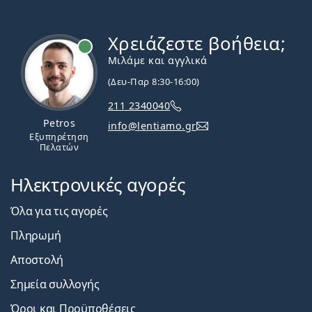
Χρειάζεστε βοήθεια;
Εκτός σύνδεσης
Μιλάμε και αγγλικά
(Δευ-Παρ 8:30-16:00)
211 2340040
Petros
info@lentiamo.gr
Εξυπηρέτηση
Πελατών
Ηλεκτρονικές αγορές
Όλα για τις αγορές
Πληρωμή
Αποστολή
Σημεία συλλογής
Όροι και Προϋποθέσεις