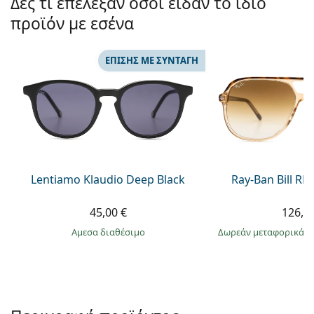
Δες τι επέλεξαν όσοι είδαν το ίδιο
Gucci
Όλα τα υγρά φακών
Εκτό
Όλες οι μάρκες
προϊόν με εσένα
Persol
Prada
ΕΠΊΣΗΣ ΜΕ ΣΥΝΤΑΓΉ
Όλες οι μάρκες
Lentiamo Klaudio Deep Black
Ray-Ban Bill R
45,00 €
126,9
άμεσα διαθέσιμο
Δωρεάν μεταφορικά
&