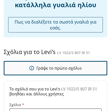
Ρυθμιζόμενα
Όχι
κατάλληλα γυαλιά ηλίου
μαξιλάρια
μύτης:
Εύκαμπτη
Όχι
Πως να διαλέξετε τα σωστά γυαλιά για
άρθρωση:
εσάς.
Αξεσουάρ
Παρέχονται με
Ναι
θήκη:
Σχόλια για το Levi's
LV 1022/S 807 IR 51
Πανί
Ναι
καθαρισμού:
Γράψε το πρώτο σχόλιο
Άλλα
Τύπος:
Unisex
Κατηγορία:
Γυαλιά Ηλίου Επώνυμες Μάρκες
To σχόλιό σου για το Levi's
LV 1022/S 807 IR 51
Μάρκα:
Levi´s
βοηθάει και άλλους χρήστες
Χρήση:
Μόδα
Σχόλιο
*
Κωδικός
LV 1022/S 807 IR 51