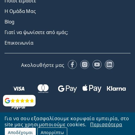
Ποιοι είμαστε
Η Ομάδα Μας
Blog
Γιατί να ψωνίσετε από εμάς;
Επικοινωνία
Facebook
Instagram
YouTube
LinkedIn
Ακολουθήστε μας
Αξιολογήσεις
Για να σου εξασφαλίσουμε κορυφαία εμπειρία, στο
site μας χρησιμοποιούμε cookies.
Περισσότερα
Αποδέχομαι
Απορρίπτω