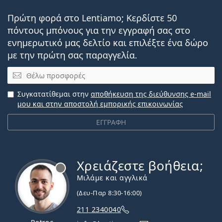
Πρώτη φορά στο Lentiamo; Κερδίστε 50
πόντους μπόνους για την εγγραφή σας στο
ενημερωτικό μας δελτίο και επιλέξτε ένα δώρο
με την πρώτη σας παραγγελία.
Email
Συγκατατίθεμαι στην
αποθήκευση της διεύθυνσης e-mail
μου και στην αποστολή εμπορικής επικοινωνίας
ΕΓΓΡΑΦΗ
Χρειάζεστε βοήθεια;
Εκτός σύνδεσης
Μιλάμε και αγγλικά
(Δευ-Παρ 8:30-16:00)
211 2340040