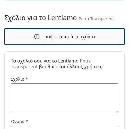
Παρέχονται με
Ναι
θήκη:
Σχόλια για το Lentiamo
Petra Transparent
Πανί
Ναι
καθαρισμού:
Γράψε το πρώτο σχόλιο
Άλλα
Τύπος:
Γυναικεία
Κατηγορία:
Γυαλιά Ηλίου Επώνυμες Μάρκες
To σχόλιό σου για το Lentiamo
Petra
Μάρκα:
Lentiamo
Transparent
βοηθάει και άλλους χρήστες
Χρήση:
Μόδα
Σχόλιο
*
Κωδικός
Petra Transparent
Προϊόντος /
Μοντέλο:
Διαθέσιμο με
Όχι
συνταγή:
Όνομα
*