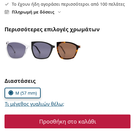
Persol
Το έχουν ήδη αγοράσει περισσότεροι από 100 πελάτες
Πληρωμή με δόσεις
Prada
Όλες οι μάρκες
Περισσότερες επιλογές χρωμάτων
Συμπληρώστε τις παράμετρους
Διαστάσεις
M (57 mm)
Τι μέγεθος γυαλιών θέλω;
Προσθήκη στο καλάθι