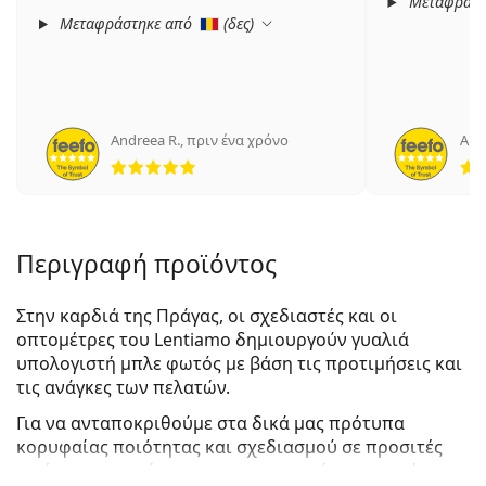
Μεταφράστ
Μεταφράστηκε από
(
δες
)
Andreea R.
,
πριν ένα χρόνο
Ане
5 αξιολογήσεις από 5
Περιγραφή προϊόντος
Στην καρδιά της Πράγας, οι σχεδιαστές και οι
οπτομέτρες του Lentiamo δημιουργούν γυαλιά
υπολογιστή μπλε φωτός με βάση τις προτιμήσεις και
τις ανάγκες των πελατών.
Για να ανταποκριθούμε στα δικά μας πρότυπα
κορυφαίας ποιότητας και σχεδιασμού σε προσιτές
τιμές, οι οπτικοί μας πραγματοποιούν εκτεταμένες