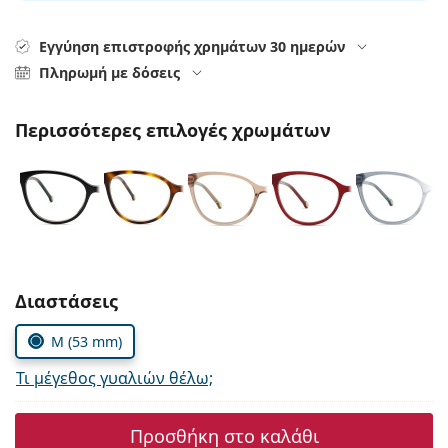
Persol
Εγγύηση επιστροφής χρημάτων 30 ημερών
Prada
Πληρωμή με δόσεις
Όλες οι μάρκες
Περισσότερες επιλογές χρωμάτων
Συμπληρώστε τις παράμετρους
Διαστάσεις
M (53 mm)
Τι μέγεθος γυαλιών θέλω;
Προσθήκη στο καλάθι