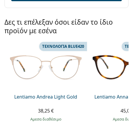
Προϊόντος /
Μοντέλο:
Δες τι επέλεξαν όσοι είδαν το ίδιο
προϊόν με εσένα
ΤΕΧΝΟΛΟΓΙΑ BLUE420
ΤΕΧ
Lentiamo Andrea Light Gold
Lentiamo Anna 
38,25 €
45,00
άμεσα διαθέσιμο
άμεσα δια