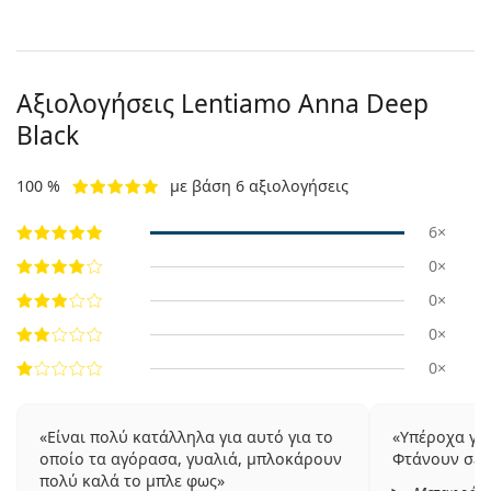
Αξιολογήσεις Lentiamo
Anna Deep
Black
100 %
με βάση 6 αξιολογήσεις
6×
0×
0×
0×
0×
Είναι πολύ κατάλληλα για αυτό για το
Υπέροχα γυα
οποίο τα αγόρασα, γυαλιά, μπλοκάρουν
Φτάνουν σε 
πολύ καλά το μπλε φως