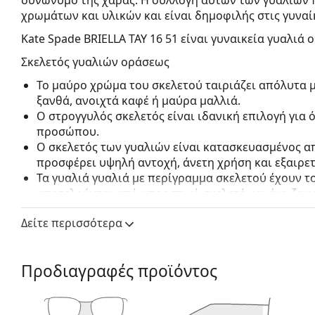
χρωμάτων και υλικών και είναι δημοφιλής στις γυναί
Kate Spade BRIELLA TAY 16 51
είναι γυναικεία γυαλιά 
Σκελετός γυαλιών οράσεως
Το μαύρο χρώμα του σκελετού ταιριάζει απόλυτα μ
ξανθά, ανοιχτά καφέ ή μαύρα μαλλιά.
Ο στρογγυλός σκελετός είναι ιδανική επιλογή για
προσώπου.
Ο σκελετός των γυαλιών είναι κατασκευασμένος α
προσφέρει υψηλή αντοχή, άνετη χρήση και εξαιρετ
Τα γυαλιά γυαλιά με περίγραμμα σκελετού έχουν 
αποτελούνται από μπροστινό σκελετό και ένα ζευ
συμπληρώσουν το στυλ σας χάρη στον αξιοσημείω
Δείτε περισσότερα
πλεονεκτήματά τους είναι η ανθεκτικότητα και το 
τον προστατεύουν από ζημιές. Αυτός ο τύπος σκελ
συμπεριλαμβανομένων των φακών με μεγαλύτερη ο
Προδιαγραφές προϊόντος
Οι μεντεσέδες των ελατηρίων προσφέρουν στους β
90 ° μοίρες, με αποτέλεσμα την καλύτερη άνεση στ
ανθεκτικοί στις βλάβες και διατηρούν περισσότε