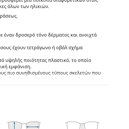
κες όλων των ηλικιών.
οράσεως.
ε έναν δροσερό τόνο δέρματος και ανοιχτά
 όσους έχουν τετράγωνο ή οβάλ σχήμα
πό υψηλής ποιότητας πλαστικό, το οποίο
ική εμφάνιση.
τους πιο συνηθισμένους τύπους σκελετών που
γάρι βραχίονες. Θα ανυψώσουν και θα
το σχεδιασμό τους. Μερικά από τα
γεγονός ότι περικλείουν πλήρως τον φακό και
ετού είναι κατάλληλος για όλους τους φακούς,
πτική ισχύ.
ραχίονες μεγαλύτερη κίνηση, περισσότερο από
η χρήση των γυαλιών. Οι σκελετοί είναι πιο
ρο τη σωστή εφαρμογή των γυαλιών.