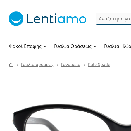
Αναζήτηση
Σύνδεση
Πλοήγηση στη σελίδα
Υγρά φακών
Πώς να παραγγείλετε
Φακοί Επαφής
Γυαλιά
Οράσεως
Γυαλιά Ηλί
Γυαλιά οράσεως
Γυναικεία
Kate Spade