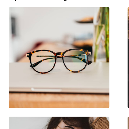
Βάρος:
185 γρ
Ρυθμιζόμενα μαξιλάρια μύτης:
Όχι
Εύκαμπτη άρθρωση:
Ναι
Αξεσουάρ
Παρέχονται με θήκη:
Ναι
Πανί καθαρισμού:
Ναι
Άλλα
Τύπος:
Γυναικεία
Κατηγορία:
Γυαλιά οράσεως
Μάρκα:
Kate Spade
Κωδικός Προϊόντος / Μοντέλο:
BRIELLA TAY 16 51