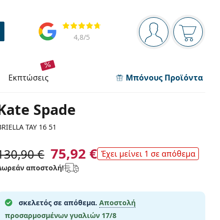
Πίνακας πλοήγησης
Αξιολογήσεις
Είστε συνδεδεμέν
Το καλάθ
4,8
/5
εκπτώσεις
Μπόνους Προϊόντα
Kate Spade
BRIELLA TAY 16 51
75,92 €
130,90 €
Έχει μείνει 1 σε απόθεμα
Δωρεάν αποστολή!
σκελετός σε απόθεμα.
Αποστολή
προσαρμοσμένων γυαλιών
17/8