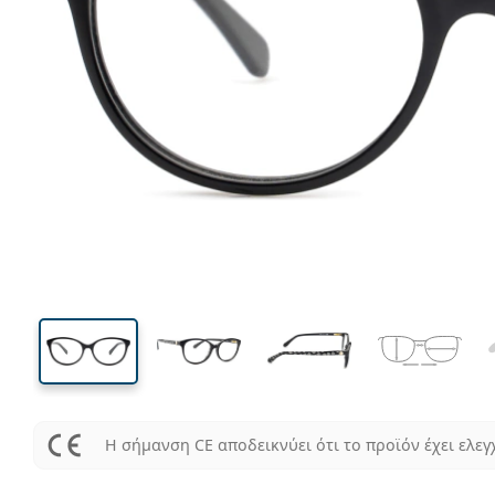
126 mm
Μήκος σκελετού
Μήκος
φακού
40 mm
51 mm
Ύψος φακού
Μήκος φακού
Η σήμανση CE αποδεικνύει ότι το προϊόν έχει ελεγ