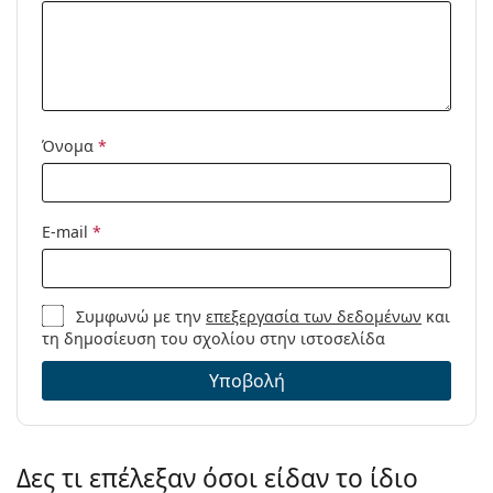
Κωδικός
Sun #L Tortoise
Προϊόντος /
Μοντέλο:
Όνομα
*
E-mail
*
Συμφωνώ με την
επεξεργασία των δεδομένων
και
τη δημοσίευση του σχολίου στην ιστοσελίδα
Υποβολή
Δες τι επέλεξαν όσοι είδαν το ίδιο