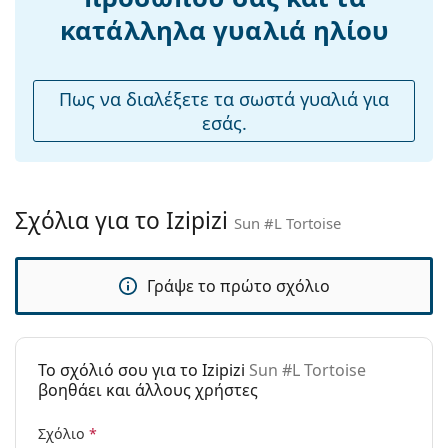
Ρυθμιζόμενα
Όχι
κατάλληλα γυαλιά ηλίου
μαξιλάρια
μύτης:
Εύκαμπτη
Ναι
Πως να διαλέξετε τα σωστά γυαλιά για
άρθρωση:
εσάς.
Αξεσουάρ
Παρέχονται με
Ναι
θήκη:
Σχόλια για το Izipizi
Sun #L Tortoise
Πανί
Όχι
καθαρισμού:
Γράψε το πρώτο σχόλιο
Άλλα
Τύπος:
Unisex
Κατηγορία:
Γυαλιά Ηλίου Επώνυμες Μάρκες
To σχόλιό σου για το Izipizi
Sun #L Tortoise
Μάρκα:
Izipizi
βοηθάει και άλλους χρήστες
Χρήση:
Μόδα
Σχόλιο
*