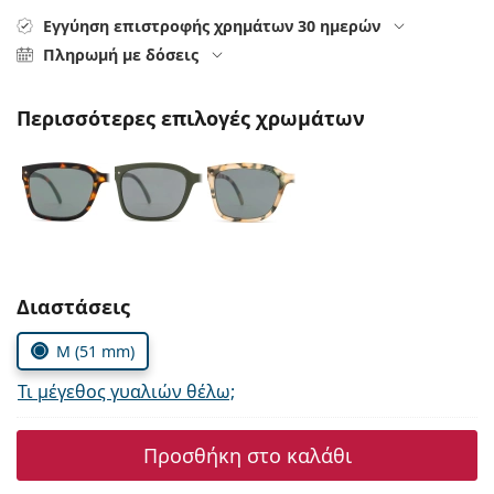
Gucci
Όλα τα υγρά φακών
Εκτό
Εγγύηση επιστροφής χρημάτων 30 ημερών
Όλες οι μάρκες
Persol
Πληρωμή με δόσεις
Prada
Περισσότερες επιλογές χρωμάτων
Όλες οι μάρκες
Συμπληρώστε τις παράμετρους
Διαστάσεις
M (51 mm)
Τι μέγεθος γυαλιών θέλω;
Προσθήκη στο καλάθι