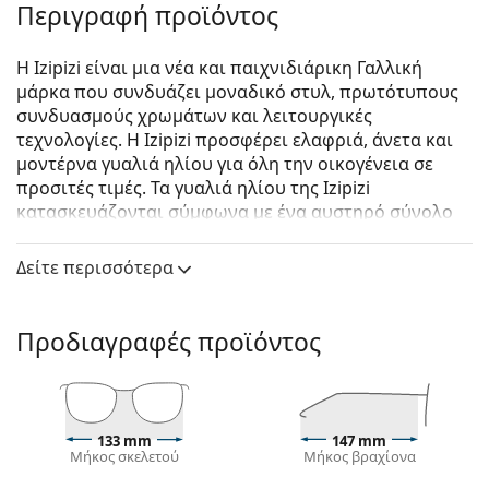
Περιγραφή προϊόντος
Η Izipizi είναι μια νέα και παιχνιδιάρικη Γαλλική
μάρκα που συνδυάζει μοναδικό στυλ, πρωτότυπους
συνδυασμούς χρωμάτων και λειτουργικές
τεχνολογίες. Η Izipizi προσφέρει ελαφριά, άνετα και
μοντέρνα γυαλιά ηλίου για όλη την οικογένεια σε
προσιτές τιμές. Τα γυαλιά ηλίου της Izipizi
κατασκευάζονται σύμφωνα με ένα αυστηρό σύνολο
προδιαγραφών για την ασφάλεια τους. Η σειρά για
μωρά, σε πολύ μικρή ηλικία, δεν περιλαμβάνει BPA
Δείτε περισσότερα
και είναι υποαλλεργική. Για να προσδιορίσετε το
σωστό μέγεθος των γυαλιών, σας συνιστούμε να
μετράτε πάντα τις παραμέτρους σύμφωνα με το
Προδιαγραφές προϊόντος
παρακάτω σχήμα, ειδικά για τα παιδικά γυαλιά.
Izipizi Sun #L Tortoise
είναι unisex γυαλιά ηλίου.
Δείτε πώς φαίνονται πάνω σας αυτά τα γυαλιά ηλίου
133 mm
147 mm
με τη λειτουργία του Εικονικού καθρέφτη του
Μήκος σκελετού
Μήκος βραχίονα
Lentiamo.