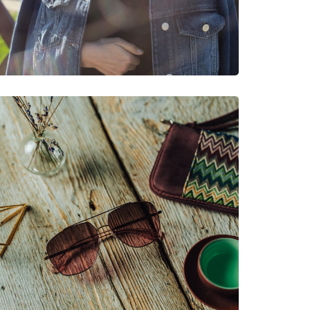
νυμες Μάρκες