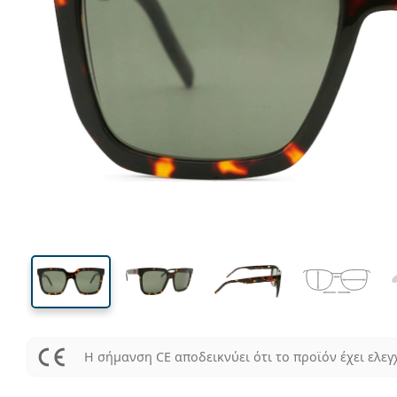
138 mm
Μήκος σκελετού
Μήκος
φακού
48 mm
56 mm
Ύψος φακού
Μήκος φακού
Η σήμανση CE αποδεικνύει ότι το προϊόν έχει ελεγ