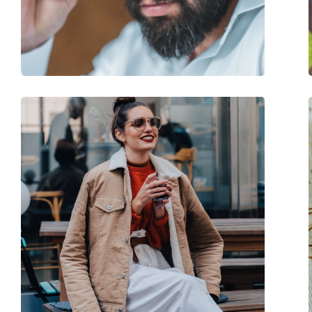
Γέφυρα:
19 mm
Βάρος:
87 γρ
Ρυθμιζόμενα μαξιλάρια μύτης:
Όχι
Εύκαμπτη άρθρωση:
Όχι
Αξεσουάρ
Παρέχονται με θήκη:
Ναι
Πανί καθαρισμού:
Ναι
Άλλα
Τύπος:
Unisex
Κατηγορία:
Γυαλιά Ηλίου Επώ
Μάρκα:
Hugo
Χρήση:
Μόδα
Κωδικός Προϊόντος / Μοντέλο:
HG 1218/S 086 IR 56