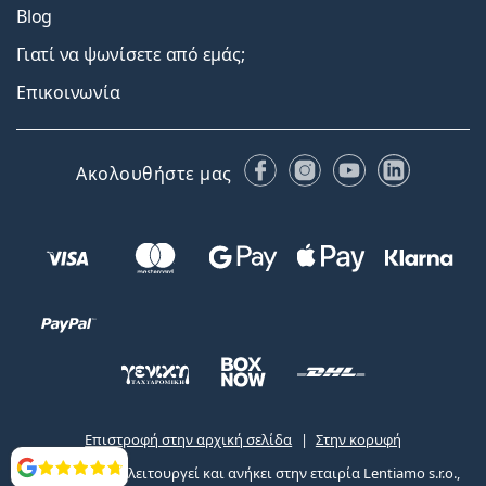
Blog
Γιατί να ψωνίσετε από εμάς;
Επικοινωνία
Facebook
Instagram
YouTube
LinkedIn
Ακολουθήστε μας
Επιστροφή στην αρχική σελίδα
Στην κορυφή
Το Lentiamo.gr λειτουργεί και ανήκει στην εταιρία Lentiamo s.r.o.,
Αξιολογήσεις