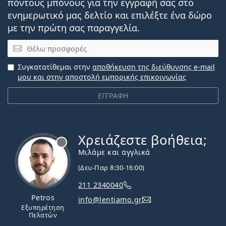
πόντους μπόνους για την εγγραφή σας στο
ενημερωτικό μας δελτίο και επιλέξτε ένα δώρο
με την πρώτη σας παραγγελία.
Email
Συγκατατίθεμαι στην
αποθήκευση της διεύθυνσης e-mail
μου και στην αποστολή εμπορικής επικοινωνίας
ΕΓΓΡΑΦΗ
Χρειάζεστε βοήθεια;
Εκτός σύνδεσης
Μιλάμε και αγγλικά
(Δευ-Παρ 8:30-16:00)
211 2340040
Petros
info@lentiamo.gr
Εξυπηρέτηση
Πελατών