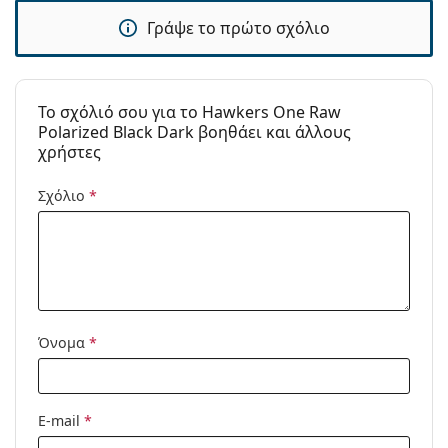
Γράψε το πρώτο σχόλιο
Τύπος:
Unisex
Κατηγορία:
Γυαλιά Ηλίου Επώνυμες Μάρκες
Μάρκα:
Hawkers
To σχόλιό σου για το Hawkers One Raw
Polarized Black Dark βοηθάει και άλλους
Χρήση:
Μόδα
χρήστες
Κωδικός
One Raw - Polarized Black Dark
Προϊόντος /
Σχόλιο
*
Μοντέλο:
Όνομα
*
E-mail
*