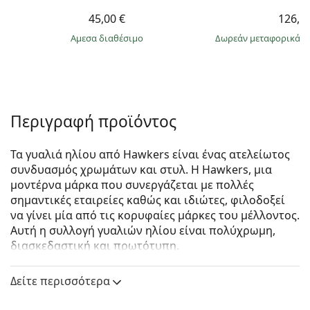
45,00 €
126,9
άμεσα διαθέσιμο
Δωρεάν μεταφορικά
&
Περιγραφή προϊόντος
Τα γυαλιά ηλίου από Hawkers είναι ένας ατελείωτος
συνδυασμός χρωμάτων και στυλ. Η Hawkers, μια
μοντέρνα μάρκα που συνεργάζεται με πολλές
σημαντικές εταιρείες καθώς και ιδιώτες, φιλοδοξεί
να γίνει μία από τις κορυφαίες μάρκες του μέλλοντος.
Αυτή η συλλογή γυαλιών ηλίου είναι πολύχρωμη,
διασκεδαστική και πρωτότυπη.
Hawkers One Raw Polarized Black Dark
είναι unisex
Δείτε περισσότερα
γυαλιά ηλίου.
Δείτε πώς φαίνονται πάνω σας αυτά τα γυαλιά ηλίου