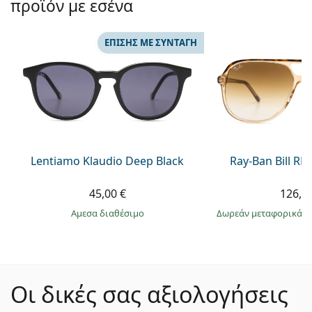
προϊόν με εσένα
ΕΠΊΣΗΣ ΜΕ ΣΥΝΤΑΓΉ
Lentiamo Klaudio Deep Black
Ray-Ban Bill R
45,00 €
126,9
άμεσα διαθέσιμο
Δωρεάν μεταφορικά
&
Οι δικές σας αξιολογήσεις