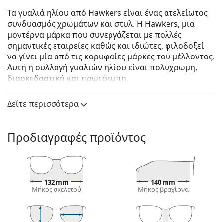
Τα γυαλιά ηλίου από Hawkers είναι ένας ατελείωτος
συνδυασμός χρωμάτων και στυλ. Η Hawkers, μια
μοντέρνα μάρκα που συνεργάζεται με πολλές
σημαντικές εταιρείες καθώς και ιδιώτες, φιλοδοξεί
να γίνει μία από τις κορυφαίες μάρκες του μέλλοντος.
Αυτή η συλλογή γυαλιών ηλίου είναι πολύχρωμη,
διασκεδαστική και πρωτότυπη.
Hawkers One Polarized Carbono Dark
είναι unisex
Δείτε περισσότερα
γυαλιά ηλίου.
Δείτε πώς φαίνονται πάνω σας αυτά τα γυαλιά ηλίου
με τη λειτουργία του Εικονικού καθρέφτη του
Προδιαγραφές προϊόντος
Lentiamo.
Σκελετός γυαλιών ηλίου
Το μαύρο χρώμα του σκελετού ταιριάζει απόλυτα
132 mm
140 mm
με το δροσερό χρώμα του δέρματος και τα ανοιχτά
Μήκος σκελετού
Μήκος βραχίονα
ξανθά, ανοιχτά καφέ ή μαύρα μαλλιά.
Οι τετράγωνοι σκελετοί γυαλιών ηλίου
είναι
ιδανική επιλογή για όσους έχουν στρογγυλό, οβάλ