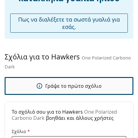
μύτης:
Εύκαμπτη
Όχι
Πως να διαλέξετε τα σωστά γυαλιά για
άρθρωση:
εσάς.
Αξεσουάρ
Παρέχονται με
Όχι
θήκη:
Σχόλια για το Hawkers
One Polarized Carbono
Πανί
Όχι
Dark
καθαρισμού:
Άλλα
Γράψε το πρώτο σχόλιο
Τύπος:
Unisex
Κατηγορία:
Γυαλιά Ηλίου Επώνυμες Μάρκες
Μάρκα:
Hawkers
To σχόλιό σου για το Hawkers
One Polarized
Carbono Dark
βοηθάει και άλλους χρήστες
Χρήση:
Μόδα
Κωδικός
One Polarized Carbono Dark
Σχόλιο
*
Προϊόντος /