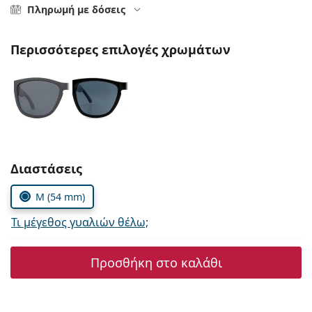
Persol
Πληρωμή με δόσεις
Prada
Περισσότερες επιλογές χρωμάτων
Όλες οι μάρκες
Συμπληρώστε τις παράμετρους
Διαστάσεις
M (54 mm)
Τι μέγεθος γυαλιών θέλω;
Προσθήκη στο καλάθι