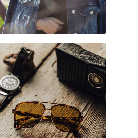
νυμες Μάρκες
k Dark