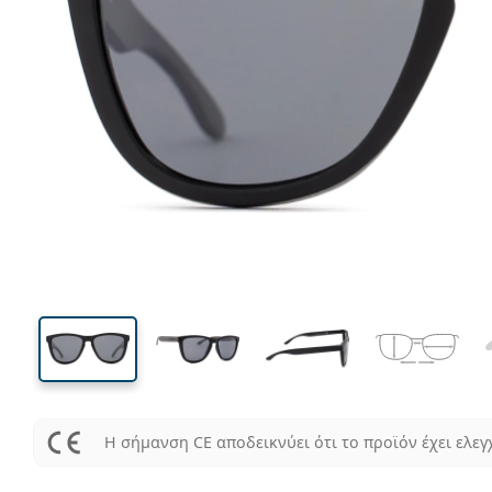
124 mm
Μήκος σκελετού
Μήκος
φακού
42 mm
54 mm
Ύψος φακού
Μήκος φακού
Η σήμανση CE αποδεικνύει ότι το προϊόν έχει ελεγ