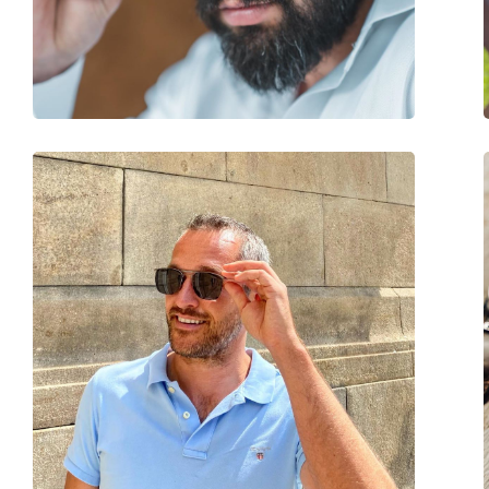
Βάρος:
100 γρ
Ρυθμιζόμενα μαξιλάρια μύτης:
Όχι
Εύκαμπτη άρθρωση:
Όχι
Αξεσουάρ
Παρέχονται με θήκη:
Όχι
Πανί καθαρισμού:
Όχι
Άλλα
Τύπος:
Unisex
Κατηγορία:
Γυαλιά Ηλίου Επώ
Μάρκα:
Hawkers
Χρήση:
Μόδα
Κωδικός Προϊόντος / Μοντέλο:
One Polarized Blac