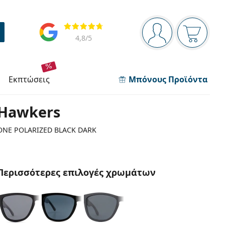
Πίνακας πλοήγησης
Αξιολογήσεις
Είστε συνδεδεμέν
Το καλάθ
4,8
/5
εκπτώσεις
Μπόνους Προϊόντα
Hawkers
ONE POLARIZED BLACK DARK
Περισσότερες επιλογές χρωμάτων