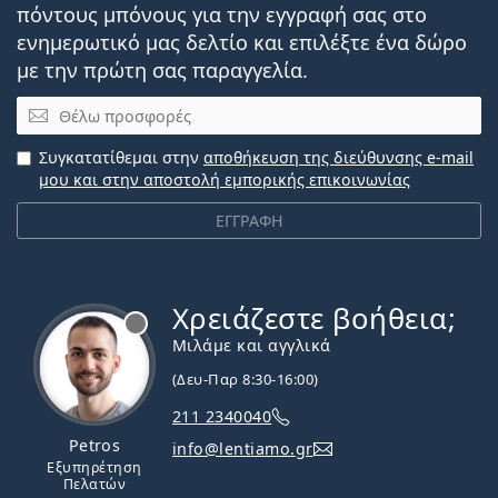
πόντους μπόνους για την εγγραφή σας στο
ενημερωτικό μας δελτίο και επιλέξτε ένα δώρο
με την πρώτη σας παραγγελία.
Email
Συγκατατίθεμαι στην
αποθήκευση της διεύθυνσης e-mail
μου και στην αποστολή εμπορικής επικοινωνίας
ΕΓΓΡΑΦΗ
Χρειάζεστε βοήθεια;
Εκτός σύνδεσης
Μιλάμε και αγγλικά
(Δευ-Παρ 8:30-16:00)
211 2340040
Petros
info@lentiamo.gr
Εξυπηρέτηση
Πελατών