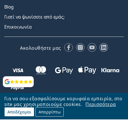
Blog
Γιατί να ψωνίσετε από εμάς;
Επικοινωνία
Facebook
Instagram
YouTube
LinkedIn
Ακολουθήστε μας
Αξιολογήσεις
Για να σου εξασφαλίσουμε κορυφαία εμπειρία, στο
site μας χρησιμοποιούμε cookies.
Περισσότερα
Αποδέχομαι
Απορρίπτω
Επιστροφή στην αρχική σελίδα
Στην κορυφή
Το Lentiamo.gr λειτουργεί και ανήκει στην εταιρία Lentiamo s.r.o.,