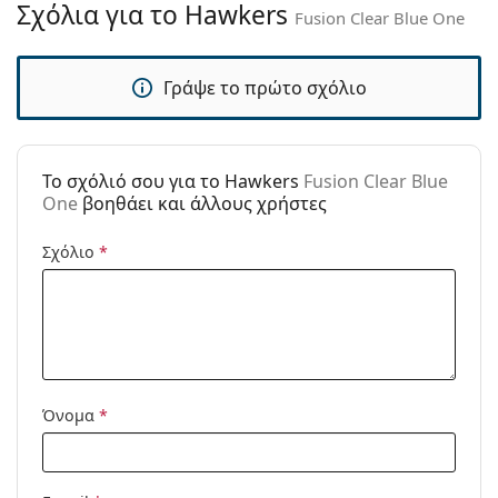
Σχόλια για το Hawkers
Fusion Clear Blue One
Άλλα
Τύπος:
Unisex
Γράψε το πρώτο σχόλιο
Κατηγορία:
Γυαλιά Ηλίου Επώνυμες Μάρκες
Μάρκα:
Hawkers
Χρήση:
Μόδα
To σχόλιό σου για το Hawkers
Fusion Clear Blue
One
βοηθάει και άλλους χρήστες
Κωδικός
Fusion Clear Blue One
Προϊόντος /
Σχόλιο
*
Μοντέλο:
Όνομα
*