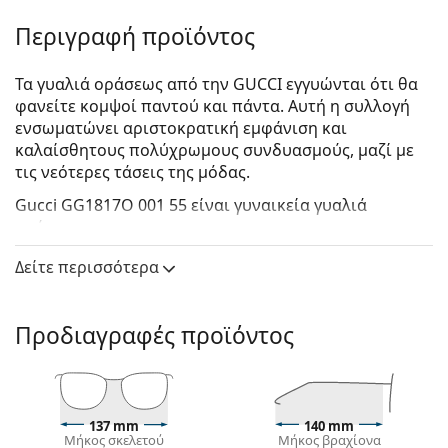
Περιγραφή προϊόντος
Τα γυαλιά οράσεως από την GUCCI εγγυώνται ότι θα
φανείτε κομψοί παντού και πάντα. Αυτή η συλλογή
ενσωματώνει αριστοκρατική εμφάνιση και
καλαίσθητους πολύχρωμους συνδυασμούς, μαζί με
τις νεότερες τάσεις της μόδας.
Gucci GG1817O 001 55
είναι γυναικεία γυαλιά
οράσεως.
Δείτε πώς φαίνονται πάνω σας αυτά τα γυαλιά
Δείτε περισσότερα
οράσεως με τη λειτουργία του Εικονικού καθρέφτη
του Lentiamo.
Προδιαγραφές προϊόντος
Σκελετός γυαλιών οράσεως
Το μαύρο χρώμα του σκελετού ταιριάζει απόλυτα
με έναν δροσερό τόνο δέρματος και ανοιχτά
ξανθά, ανοιχτά καφέ ή μαύρα μαλλιά.
137 mm
140 mm
Ο σκελετός Cat Eye είναι μια ιδανική επιλογή για
Μήκος σκελετού
Μήκος βραχίονα