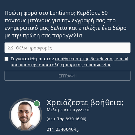
Πρώτη φορά στο Lentiamo; Κερδίστε 50
πόντους μπόνους για την εγγραφή σας στο
ενημερωτικό μας δελτίο και επιλέξτε ένα δώρο
με την πρώτη σας παραγγελία.
Email
Συγκατατίθεμαι στην
αποθήκευση της διεύθυνσης e-mail
μου και στην αποστολή εμπορικής επικοινωνίας
ΕΓΓΡΑΦΗ
Χρειάζεστε βοήθεια;
Εκτός σύνδεσης
Μιλάμε και αγγλικά
(Δευ-Παρ 8:30-16:00)
211 2340040