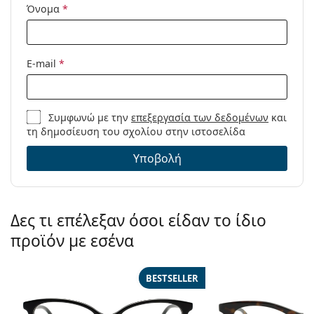
Πανί
Ναι
Όνομα
*
καθαρισμού:
Άλλα
E-mail
*
Τύπος:
Γυναικεία
Κατηγορία:
Γυαλιά οράσεως
Μάρκα:
Gucci
Συμφωνώ με την
επεξεργασία των δεδομένων
και
τη δημοσίευση του σχολίου στην ιστοσελίδα
Κωδικός
GG1817O 001 55
Προϊόντος /
Υποβολή
Μοντέλο:
Δες τι επέλεξαν όσοι είδαν το ίδιο
προϊόν με εσένα
BESTSELLER