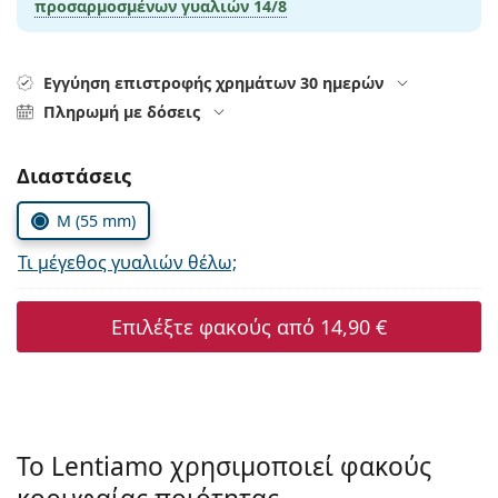
προσαρμοσμένων γυαλιών
14/8
Όλα τα υγρά φακών
Εκτό
Όλες οι μάρκες
Persol
Εγγύηση επιστροφής χρημάτων 30 ημερών
Prada
Πληρωμή με δόσεις
Όλες οι μάρκες
Συμπληρώστε τις παράμετρους
Διαστάσεις
M (55 mm)
Τι μέγεθος γυαλιών θέλω;
Επιλέξτε φακούς από
14,90 €
Το Lentiamo χρησιμοποιεί φακούς