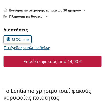
Persol
Εγγύηση επιστροφής χρημάτων 30 ημερών
Prada
Πληρωμή με δόσεις
Όλες οι μάρκες
Συμπληρώστε τις παράμετρους
Διαστάσεις
M (52 mm)
Τι μέγεθος γυαλιών θέλω;
Επιλέξτε φακούς από
14,90 €
Το Lentiamo χρησιμοποιεί φακούς
κορυφαίας ποιότητας