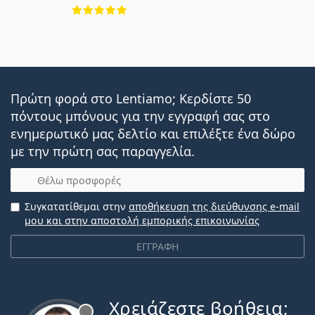
5 αξιολογήσεις από 5
Πρώτη φορά στο Lentiamo; Κερδίστε 50
πόντους μπόνους για την εγγραφή σας στο
ενημερωτικό μας δελτίο και επιλέξτε ένα δώρο
με την πρώτη σας παραγγελία.
Email
Συγκατατίθεμαι στην
αποθήκευση της διεύθυνσης e-mail
μου και στην αποστολή εμπορικής επικοινωνίας
ΕΓΓΡΑΦΗ
Χρειάζεστε βοήθεια;
Εκτός σύνδεσης