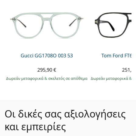
Gucci GG1708O 003 53
Tom Ford FT60
295,90 €
251,9
Δωρεάν μεταφορικά
&
σκελετός σε απόθεμα
Δωρεάν μεταφορικά
&
σ
Οι δικές σας αξιολογήσεις
και εμπειρίες