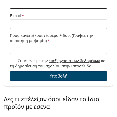
καθαρισμού:
Άλλα
E-mail
*
Τύπος:
Ανδρικά
Κατηγορία:
Γυαλιά οράσεως
Μάρκα:
Gucci
Πόσο κάνει είκοσι τέσσερα + δύο; (Γράψτε την
απάντηση με ψηφία)
*
Κωδικός
GG1138O 001 52
Προϊόντος /
Μοντέλο:
Συμφωνώ με την
επεξεργασία των δεδομένων
και
τη δημοσίευση του σχολίου στην ιστοσελίδα
Υποβολή
Δες τι επέλεξαν όσοι είδαν το ίδιο
προϊόν με εσένα