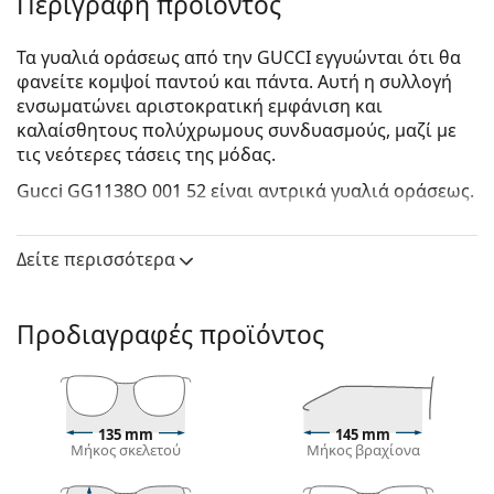
Περιγραφή προϊόντος
Τα γυαλιά οράσεως από την GUCCI εγγυώνται ότι θα
φανείτε κομψοί παντού και πάντα. Αυτή η συλλογή
ενσωματώνει αριστοκρατική εμφάνιση και
καλαίσθητους πολύχρωμους συνδυασμούς, μαζί με
τις νεότερες τάσεις της μόδας.
Gucci GG1138O 001 52
είναι αντρικά γυαλιά οράσεως.
Δείτε πώς φαίνονται πάνω σας αυτά τα γυαλιά
οράσεως με τη λειτουργία του Εικονικού καθρέφτη
Δείτε περισσότερα
του Lentiamo.
Σκελετός γυαλιών οράσεως
Προδιαγραφές προϊόντος
Το μαύρο χρώμα του σκελετού ταιριάζει απόλυτα
με έναν δροσερό τόνο δέρματος και ανοιχτά
ξανθά, ανοιχτά καφέ ή μαύρα μαλλιά.
Ο τετράγωνος σκελετός είναι ιδανική επιλογή για
135 mm
145 mm
όσους έχουν στρογγυλό, οβάλ ή τριγωνικό σχήμα
Μήκος σκελετού
Μήκος βραχίονα
προσώπου.