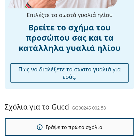
Βάρος:
150 γρ
Ρυθμιζόμενα
Όχι
Επιλέξτε τα σωστά γυαλιά ηλίου
μαξιλάρια
Βρείτε το σχήμα του
μύτης:
Αξεσουάρ
προσώπου σας και τα
Παρέχονται με
Ναι
κατάλληλα γυαλιά ηλίου
θήκη:
Πανί
Ναι
Πως να διαλέξετε τα σωστά γυαλιά για
καθαρισμού:
εσάς.
Άλλα
Τύπος:
Γυναικεία
Κατηγορία:
Γυαλιά Ηλίου Επώνυμες Μάρκες
Σχόλια για το Gucci
GG0024S 002 58
Μάρκα:
Gucci
Χρήση:
Μόδα
Γράψε το πρώτο σχόλιο
Κωδικός
GG0024S 002 58
Προϊόντος /