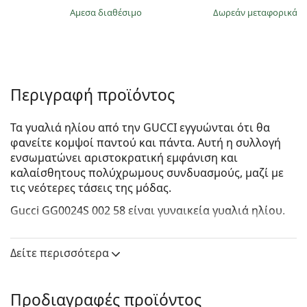
άμεσα διαθέσιμο
Δωρεάν μεταφορικά
&
Περιγραφή προϊόντος
Τα γυαλιά ηλίου από την GUCCI εγγυώνται ότι θα
φανείτε κομψοί παντού και πάντα. Αυτή η συλλογή
ενσωματώνει αριστοκρατική εμφάνιση και
καλαίσθητους πολύχρωμους συνδυασμούς, μαζί με
τις νεότερες τάσεις της μόδας.
Gucci GG0024S 002 58
είναι γυναικεία γυαλιά ηλίου.
Δείτε πώς φαίνονται πάνω σας αυτά τα γυαλιά ηλίου
με τη λειτουργία του Εικονικού καθρέφτη του
Δείτε περισσότερα
Lentiamo.
Σκελετός γυαλιών ηλίου
Προδιαγραφές προϊόντος