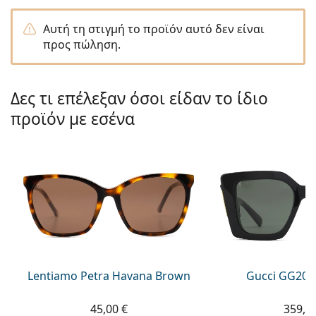
Persol
Αυτή τη στιγμή το προϊόν αυτό δεν είναι
Prada
προς πώληση.
Όλες οι μάρκες
Δες τι επέλεξαν όσοι είδαν το ίδιο
προϊόν με εσένα
Lentiamo Petra Havana Brown
Gucci GG203
45,00 €
359,9