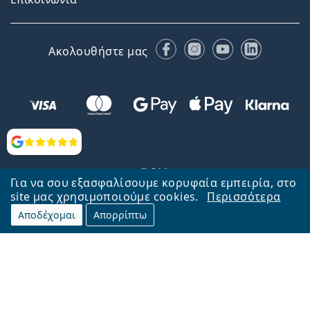
Facebook
Instagram
YouTube
LinkedIn
Ακολουθήστε μας
Αξιολογήσεις
Για να σου εξασφαλίσουμε κορυφαία εμπειρία, στο
site μας χρησιμοποιούμε cookies.
Περισσότερα
Αποδέχομαι
Απορρίπτω
Επιστροφή στην αρχική σελίδα
Στην κορυφή
Το Lentiamo.gr λειτουργεί και ανήκει στην εταιρία Lentiamo s.r.o.,
Τσεχία
Μαζί σας 18 χρόνια.