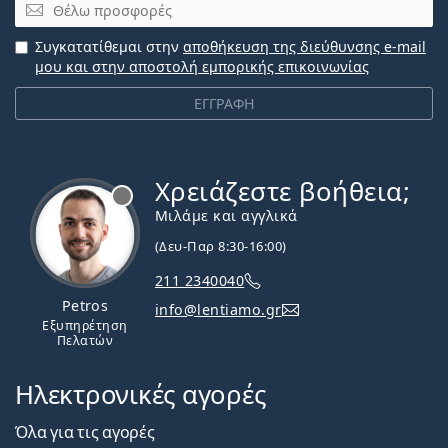
Email
Συγκατατίθεμαι στην
αποθήκευση της διεύθυνσης e-mail
μου και στην αποστολή εμπορικής επικοινωνίας
ΕΓΓΡΑΦΗ
Χρειάζεστε βοήθεια;
Εκτός σύνδεσης
Μιλάμε και αγγλικά
(Δευ-Παρ 8:30-16:00)
211 2340040
Petros
info@lentiamo.gr
Εξυπηρέτηση
Πελατών
Ηλεκτρονικές αγορές
Όλα για τις αγορές