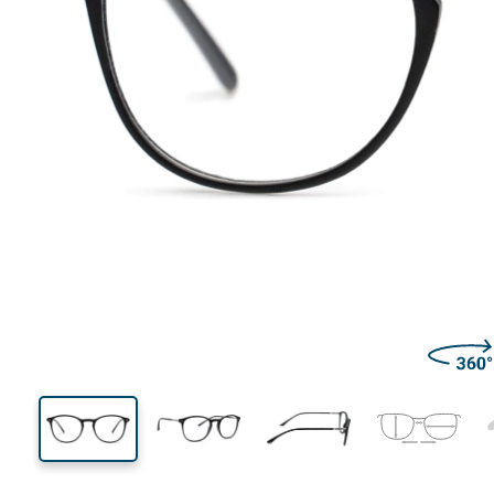
135 mm
Μήκος σκελετού
Μήκος
φακού
43 mm
52 mm
Ύψος φακού
Μήκος φακού