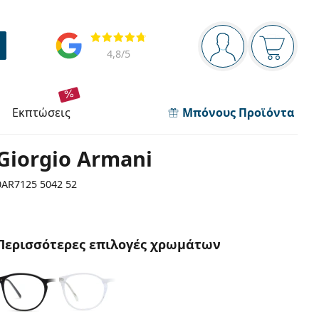
Πίνακας πλοήγησης
Αξιολογήσεις
Είστε συνδεδεμέν
Το καλάθ
4,8
/5
εκπτώσεις
Μπόνους Προϊόντα
Giorgio Armani
0AR7125 5042 52
Περισσότερες επιλογές χρωμάτων