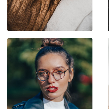
Άλλα
Τύπος:
Ανδρικά
Κατηγορία:
Γυαλιά οράσεως
Μάρκα:
Giorgio Armani
Κωδικός Προϊόντος / Μοντέλο:
0AR7125 5042 52