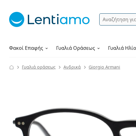
Αναζήτηση
Σύνδεση
Πλοήγηση στη σελίδα
Υγρά φακών
Πώς να παραγγείλετε
Φακοί Επαφής
Γυαλιά
Οράσεως
Γυαλιά Ηλί
Γυαλιά οράσεως
Ανδρικά
Giorgio Armani