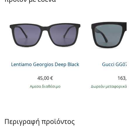
Persol
Prada
Όλες οι μάρκες
Lentiamo Georgios Deep Black
Gucci GG074
45,00 €
163,9
άμεσα διαθέσιμο
Δωρεάν μεταφορικά
&
Περιγραφή προϊόντος