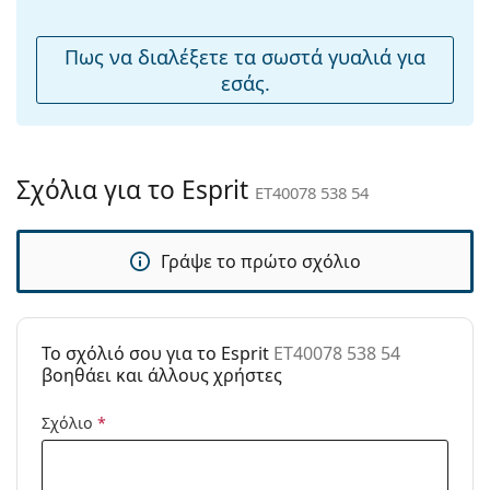
μύτης:
Εύκαμπτη
Όχι
Πως να διαλέξετε τα σωστά γυαλιά για
άρθρωση:
εσάς.
Αξεσουάρ
Παρέχονται με
Ναι
θήκη:
Σχόλια για το Esprit
ET40078 538 54
Πανί
Ναι
καθαρισμού:
Γράψε το πρώτο σχόλιο
Άλλα
Τύπος:
Unisex
Κατηγορία:
Γυαλιά Ηλίου Επώνυμες Μάρκες
To σχόλιό σου για το Esprit
ET40078 538 54
Μάρκα:
Esprit
βοηθάει και άλλους χρήστες
Χρήση:
Μόδα
Σχόλιο
*
Κωδικός
ET40078 538 54
Προϊόντος /