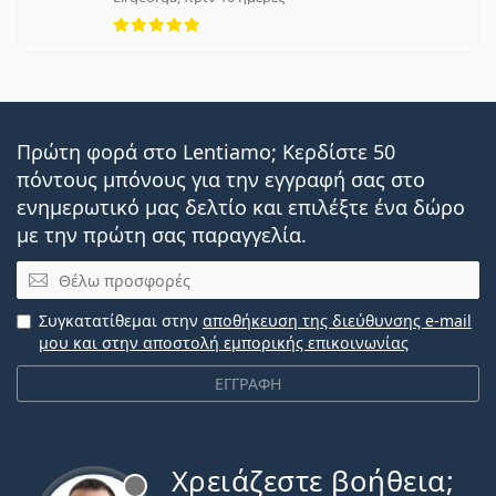
5 αξιολογήσεις από 5
Πρώτη φορά στο Lentiamo; Κερδίστε 50
πόντους μπόνους για την εγγραφή σας στο
ενημερωτικό μας δελτίο και επιλέξτε ένα δώρο
με την πρώτη σας παραγγελία.
Email
Συγκατατίθεμαι στην
αποθήκευση της διεύθυνσης e-mail
μου και στην αποστολή εμπορικής επικοινωνίας
ΕΓΓΡΑΦΗ
Χρειάζεστε βοήθεια;
Εκτός σύνδεσης