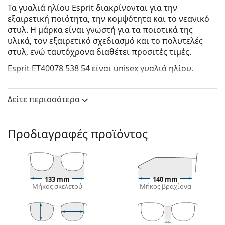
Τα γυαλιά ηλίου Esprit διακρίνονται για την
εξαιρετική ποιότητα, την κομψότητα και το νεανικό
στυλ. Η μάρκα είναι γνωστή για τα ποιοτικά της
υλικά, τον εξαιρετικό σχεδιασμό και το πολυτελές
στυλ, ενώ ταυτόχρονα διαθέτει προσιτές τιμές.
Esprit ET40078 538 54
είναι unisex γυαλιά ηλίου.
Σκελετός γυαλιών ηλίου
Δείτε περισσότερα
Το μαύρο χρώμα του σκελετού ταιριάζει απόλυτα
με το δροσερό χρώμα του δέρματος και τα ανοιχτά
ξανθά, ανοιχτά καφέ ή μαύρα μαλλιά.
Προδιαγραφές προϊόντος
Οι
ορθογώνιοι σκελετοί γυαλιών ηλίου
είναι
ιδανική επιλογή για όσους έχουν οβάλ ή
στρογγυλό σχήμα προσώπου.
Ο σκελετός των γυαλιών ηλίου είναι
κατασκευασμένος από υψηλής ποιότητας
133 mm
140 mm
Μήκος σκελετού
Μήκος βραχίονα
πλαστικό, το οποίο προσφέρει μεγάλη αντοχή και
άνεση.
Φακός γυαλιών ηλίου