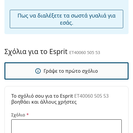
μύτης:
Εύκαμπτη
Όχι
Πως να διαλέξετε τα σωστά γυαλιά για
άρθρωση:
εσάς.
Αξεσουάρ
Παρέχονται με
Ναι
θήκη:
Σχόλια για το Esprit
ET40060 505 53
Πανί
Ναι
καθαρισμού:
Γράψε το πρώτο σχόλιο
Άλλα
Τύπος:
Unisex
Κατηγορία:
Γυαλιά Ηλίου Επώνυμες Μάρκες
To σχόλιό σου για το Esprit
ET40060 505 53
Μάρκα:
Esprit
βοηθάει και άλλους χρήστες
Χρήση:
Μόδα
Σχόλιο
*
Κωδικός
ET40060 505 53
Προϊόντος /