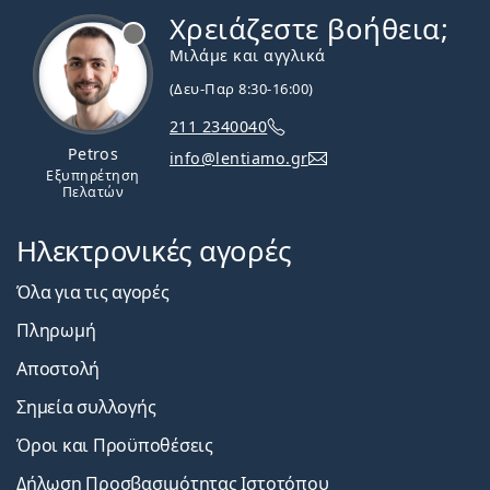
Χρειάζεστε βοήθεια;
Εκτός σύνδεσης
Μιλάμε και αγγλικά
(Δευ-Παρ 8:30-16:00)
211 2340040
Petros
info@lentiamo.gr
Εξυπηρέτηση
Πελατών
Ηλεκτρονικές αγορές
Όλα για τις αγορές
Πληρωμή
Αποστολή
Σημεία συλλογής
Όροι και Προϋποθέσεις
Δήλωση Προσβασιμότητας Ιστοτόπου