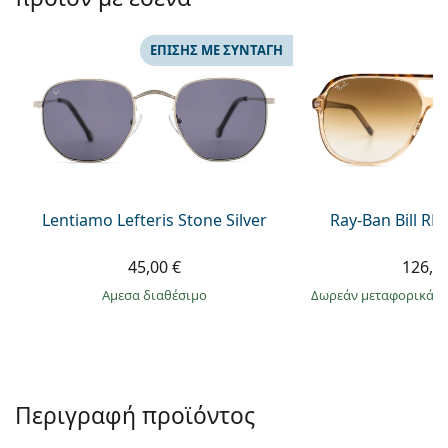
Persol
Prada
ΕΠΊΣΗΣ ΜΕ ΣΥΝΤΑΓΉ
Όλες οι μάρκες
Lentiamo Lefteris Stone Silver
Ray-Ban Bill R
45,00 €
126,9
άμεσα διαθέσιμο
Δωρεάν μεταφορικά
&
Περιγραφή προϊόντος