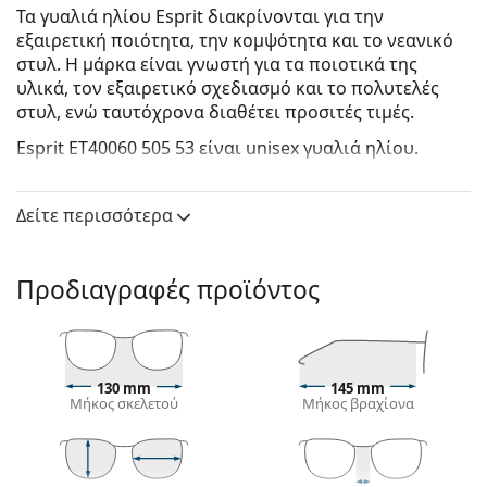
Τα γυαλιά ηλίου Esprit διακρίνονται για την
εξαιρετική ποιότητα, την κομψότητα και το νεανικό
στυλ. Η μάρκα είναι γνωστή για τα ποιοτικά της
υλικά, τον εξαιρετικό σχεδιασμό και το πολυτελές
στυλ, ενώ ταυτόχρονα διαθέτει προσιτές τιμές.
Esprit ET40060 505 53
είναι unisex γυαλιά ηλίου.
Σκελετός γυαλιών ηλίου
Δείτε περισσότερα
Το γκρι χρώμα του σκελετού ταιριάζει απόλυτα με
ένα δροσερό χρώμα δέρματος και με κόκκινα,
γκρίζα, άσπρα ή σκούρα ξανθά μαλλιά.
Προδιαγραφές προϊόντος
Οι τετράγωνοι σκελετοί γυαλιών ηλίου
είναι
ιδανική επιλογή για όσους έχουν στρογγυλό, οβάλ
ή τριγωνικό σχήμα προσώπου.
Ο σκελετός των γυαλιών ηλίου είναι
κατασκευασμένος από βιοοξικό (bio-acetate). Αυτό
130 mm
145 mm
Μήκος σκελετού
Μήκος βραχίονα
το υλικό αποτελείται από φυσικούς και
ανανεώσιμους πόρους που συμβάλλουν στη
μείωση των εκπομπών CO2 καθώς και στην
εξάρτηση από περιορισμένες ορυκτές πηγές. Το