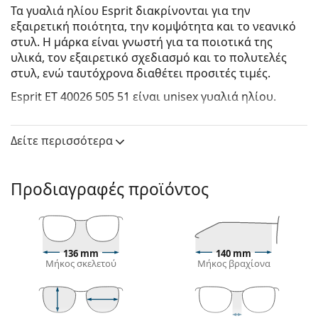
Τα γυαλιά ηλίου Esprit διακρίνονται για την
εξαιρετική ποιότητα, την κομψότητα και το νεανικό
στυλ. Η μάρκα είναι γνωστή για τα ποιοτικά της
υλικά, τον εξαιρετικό σχεδιασμό και το πολυτελές
στυλ, ενώ ταυτόχρονα διαθέτει προσιτές τιμές.
Esprit ET 40026 505 51
είναι unisex γυαλιά ηλίου.
Δείτε πώς φαίνονται πάνω σας αυτά τα γυαλιά ηλίου
με τη λειτουργία του Εικονικού καθρέφτη του
Δείτε περισσότερα
Lentiamo.
Σκελετός γυαλιών ηλίου
Προδιαγραφές προϊόντος
Το γκρι χρώμα του σκελετού ταιριάζει απόλυτα με
ένα δροσερό χρώμα δέρματος και με κόκκινα,
γκρίζα, άσπρα ή σκούρα ξανθά μαλλιά.
Οι τετράγωνοι σκελετοί γυαλιών ηλίου
είναι
136 mm
140 mm
ιδανική επιλογή για όσους έχουν στρογγυλό, οβάλ
Μήκος σκελετού
Μήκος βραχίονα
ή τριγωνικό σχήμα προσώπου.
Ο σκελετός των γυαλιών ηλίου είναι
κατασκευασμένος από μέταλλο, το οποίο διατηρεί