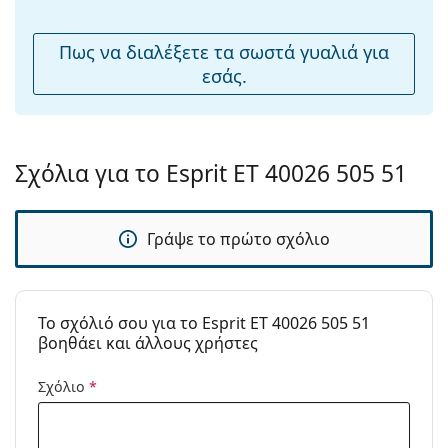
μύτης:
Αξεσουάρ
Πως να διαλέξετε τα σωστά γυαλιά για
εσάς.
Παρέχονται με
Ναι
θήκη:
Πανί
Ναι
καθαρισμού:
Σχόλια για το Esprit ET 40026 505 51
Άλλα
Τύπος:
Unisex
Γράψε το πρώτο σχόλιο
Κατηγορία:
Γυαλιά Ηλίου Επώνυμες Μάρκες
Μάρκα:
Esprit
Χρήση:
Μόδα
To σχόλιό σου για το Esprit ET 40026 505 51
βοηθάει και άλλους χρήστες
Κωδικός
ET40026 505 51
Προϊόντος /
Σχόλιο
*
Μοντέλο: