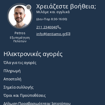
Χρειάζεστε βοήθεια;
Εκτός σύνδεσης
Μιλάμε και αγγλικά
(Δευ-Παρ 8:30-16:00)
211 2340040
Petros
info@lentiamo.gr
Εξυπηρέτηση
Πελατών
Ηλεκτρονικές αγορές
Όλα για τις αγορές
Πληρωμή
Αποστολή
Σημεία συλλογής
Όροι και Προϋποθέσεις
Δήλωση Προσβασιμότητας Ιστοτόπου