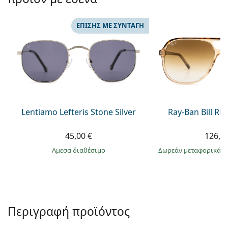
Persol
Prada
ΕΠΊΣΗΣ ΜΕ ΣΥΝΤΑΓΉ
Όλες οι μάρκες
Lentiamo Lefteris Stone Silver
Ray-Ban Bill R
45,00 €
126,9
άμεσα διαθέσιμο
Δωρεάν μεταφορικά
&
Περιγραφή προϊόντος