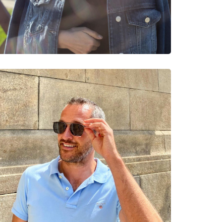
νυμες Μάρκες