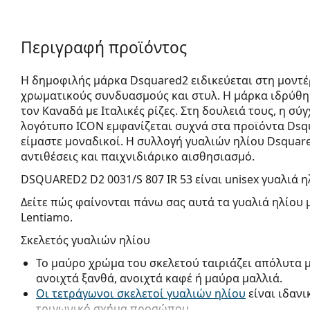
Περιγραφή προϊόντος
Η δημοφιλής μάρκα Dsquared2 ειδικεύεται στη μοντ
χρωματικούς συνδυασμούς και στυλ. Η μάρκα ιδρύθη
τον Καναδά με Ιταλικές ρίζες. Στη δουλειά τους, η σύ
λογότυπο ICON εμφανίζεται συχνά στα προϊόντα Dsq
είμαστε μοναδικοί. Η συλλογή γυαλιών ηλίου Dsquare
αντιθέσεις και παιχνιδιάρικο αισθησιασμό.
DSQUARED2 D2 0031/S 807 IR 53
είναι unisex γυαλιά η
Δείτε πώς φαίνονται πάνω σας αυτά τα γυαλιά ηλίου 
Lentiamo.
Σκελετός γυαλιών ηλίου
Το μαύρο χρώμα του σκελετού ταιριάζει απόλυτα 
ανοιχτά ξανθά, ανοιχτά καφέ ή μαύρα μαλλιά.
Οι τετράγωνοι σκελετοί γυαλιών ηλίου
είναι ιδανι
τριγωνικό σχήμα προσώπου.