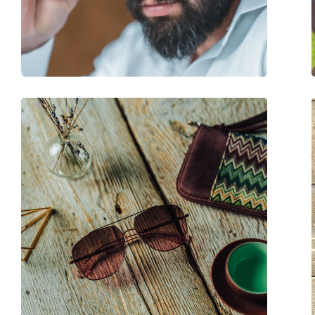
Βάρος:
155 γρ
Ρυθμιζόμενα μαξιλάρια μύτης:
Όχι
Εύκαμπτη άρθρωση:
Όχι
Αξεσουάρ
Παρέχονται με θήκη:
Ναι
Πανί καθαρισμού:
Ναι
Άλλα
Τύπος:
Unisex
Κατηγορία:
Γυαλιά Ηλίου Επώ
Μάρκα:
Dsquared2
Χρήση:
Μόδα
Κωδικός Προϊόντος / Μοντέλο:
D2 0031/S 807 IR 53