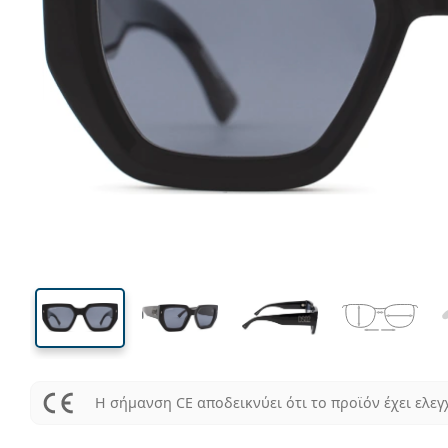
140 mm
Μήκος σκελετού
Μήκος
φακού
41 mm
53 mm
Ύψος φακού
Μήκος φακού
Η σήμανση CE αποδεικνύει ότι το προϊόν έχει ελεγ