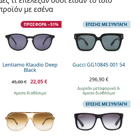
Δες τι επέλεξαν όσοι είδαν το ίδιο
προϊόν με εσένα
ΠΡΟΣΦΟΡΆ −51%
ΕΠΊΣΗΣ ΜΕ ΣΥΝΤΑΓΉ
Lentiamo Klaudio Deep
Gucci GG1084S 001 54
Black
296,90 €
22,05 €
45,00 €
Δωρεάν μεταφορικά
&
άμεσα διαθέσιμο
άμεσα διαθέσιμο
ΕΠΊΣΗΣ ΜΕ ΣΥΝΤΑΓΉ