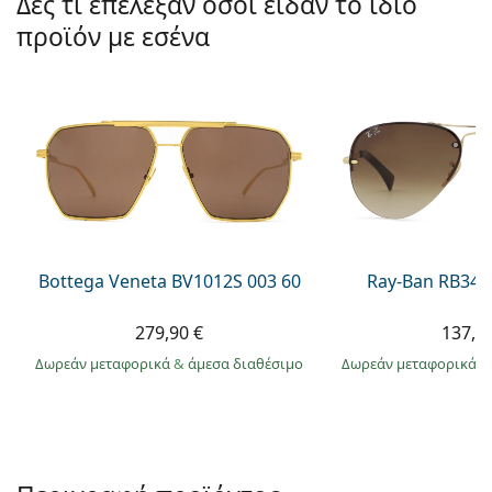
Δες τι επέλεξαν όσοι είδαν το ίδιο
Gucci
Όλα τα υγρά φακών
Εκτό
Όλες οι μάρκες
προϊόν με εσένα
Persol
Prada
Όλες οι μάρκες
Bottega Veneta BV1012S 003 60
Ray-Ban RB344
279,90 €
137,9
Δωρεάν μεταφορικά
&
άμεσα διαθέσιμο
Δωρεάν μεταφορικά
&