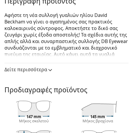
Περιγραφή προϊόντος
Αφήστε τη νέα συλλογή γυαλιών ηλίου David
Beckham να γίνει ο αγαπημένος σας πρακτικός
καλοκαιρινός σύντροφος. Αποκτήστε το δικό σας
ζευγάρι χωρίς έξοδα αποστολής! Τα σχέδια αυτής της
απλής αλλά και συναρπαστικής συλλογής DB Eyewear
συνδυάζονται με το εμβληματικό και διαχρονικό
πνεύμα της εταιρίας. Αυτό κάνει αυτά τα γυαλιά
ηλίου το τέλειο αξεσουάρ για τους vintage λάτρεις
της μόδας. Αυτή η συλλογή γυαλιών ηλίου που
Δείτε περισσότερα
δημιουργήθηκε σε συνεργασία με την Safilo, έναν από
τους κορυφαίους κατασκευαστές γυαλιών ηλίου στον
κόσμο, είναι κατάλληλη για κάθε δυνατό άντρα που
Προδιαγραφές προϊόντος
εκτιμά την κλασική, καλοκαιρινή του εμφάνιση.
David Beckham DB 7083/G/S HEK IR 59
είναι αντρικά
γυαλιά ηλίου.
147 mm
145 mm
Σκελετός γυαλιών ηλίου
Μήκος σκελετού
Μήκος βραχίονα
Το γκρι χρώμα του σκελετού ταιριάζει απόλυτα με