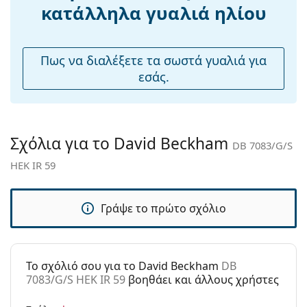
Ρυθμιζόμενα
Ναι
κατάλληλα γυαλιά ηλίου
μαξιλάρια
μύτης:
Εύκαμπτη
Όχι
Πως να διαλέξετε τα σωστά γυαλιά για
άρθρωση:
εσάς.
Αξεσουάρ
Παρέχονται με
Ναι
θήκη:
Σχόλια για το David Beckham
DB 7083/G/S
Πανί
Ναι
HEK IR 59
καθαρισμού:
Άλλα
Γράψε το πρώτο σχόλιο
Τύπος:
Ανδρικά
Κατηγορία:
Γυαλιά Ηλίου Επώνυμες Μάρκες
Μάρκα:
David Beckham
To σχόλιό σου για το David Beckham
DB
7083/G/S HEK IR 59
βοηθάει και άλλους χρήστες
Χρήση:
Μόδα
Κωδικός
DB 7083/G/S HEK IR 59