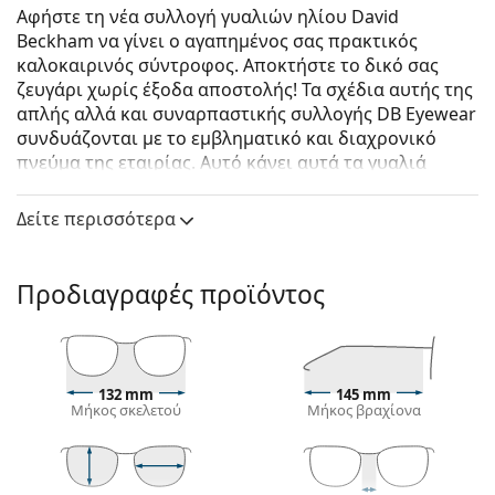
Αφήστε τη νέα συλλογή γυαλιών ηλίου David
Beckham να γίνει ο αγαπημένος σας πρακτικός
καλοκαιρινός σύντροφος. Αποκτήστε το δικό σας
ζευγάρι χωρίς έξοδα αποστολής! Τα σχέδια αυτής της
απλής αλλά και συναρπαστικής συλλογής DB Eyewear
συνδυάζονται με το εμβληματικό και διαχρονικό
πνεύμα της εταιρίας. Αυτό κάνει αυτά τα γυαλιά
ηλίου το τέλειο αξεσουάρ για τους vintage λάτρεις
της μόδας. Αυτή η συλλογή γυαλιών ηλίου που
Δείτε περισσότερα
δημιουργήθηκε σε συνεργασία με την Safilo, έναν από
τους κορυφαίους κατασκευαστές γυαλιών ηλίου στον
κόσμο, είναι κατάλληλη για κάθε δυνατό άντρα που
Προδιαγραφές προϊόντος
εκτιμά την κλασική, καλοκαιρινή του εμφάνιση.
David Beckham DB 1044/S EX4 KU 51
είναι αντρικά
γυαλιά ηλίου.
132 mm
145 mm
Δείτε πώς φαίνονται πάνω σας αυτά τα γυαλιά ηλίου
Μήκος σκελετού
Μήκος βραχίονα
με τη λειτουργία του Εικονικού καθρέφτη του
Lentiamo.
Σκελετός γυαλιών ηλίου