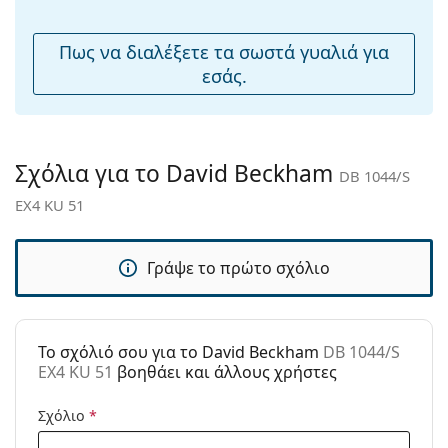
μύτης:
Αξεσουάρ
Πως να διαλέξετε τα σωστά γυαλιά για
εσάς.
Παρέχονται με
Ναι
θήκη:
Πανί
Ναι
καθαρισμού:
Σχόλια για το David Beckham
DB 1044/S
Άλλα
EX4 KU 51
Τύπος:
Ανδρικά
Κατηγορία:
Γυαλιά Ηλίου Επώνυμες Μάρκες
Γράψε το πρώτο σχόλιο
Μάρκα:
David Beckham
Χρήση:
Μόδα
To σχόλιό σου για το David Beckham
DB 1044/S
Κωδικός
DB 1044/S EX4 KU 51
EX4 KU 51
βοηθάει και άλλους χρήστες
Προϊόντος /
Μοντέλο:
Σχόλιο
*