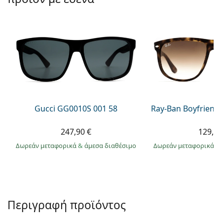
Persol
Prada
Όλες οι μάρκες
Gucci GG0010S 001 58
Ray-Ban Boyfriend
247,90 €
129,9
Δωρεάν μεταφορικά
&
άμεσα διαθέσιμο
Δωρεάν μεταφορικά
&
Περιγραφή προϊόντος