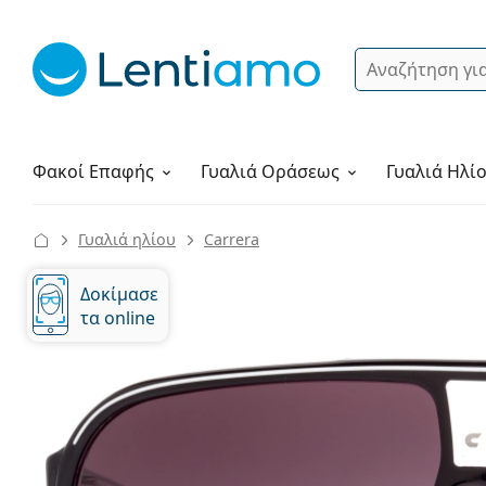
Αναζήτηση
Σύνδεση
Πλοήγηση στη σελίδα
Υγρά φακών
Πώς να παραγγείλετε
Φακοί Επαφής
Γυαλιά
Οράσεως
Γυαλιά Ηλί
Γυαλιά ηλίου
Carrera
Δοκίμασε
τα online