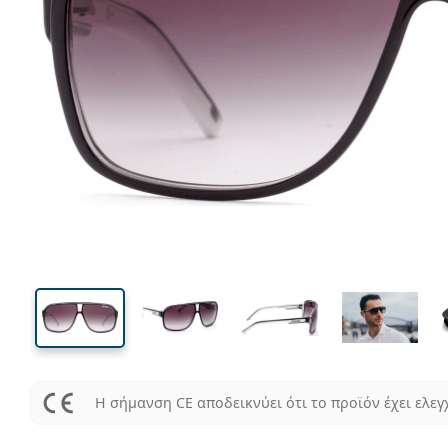
135 mm
Μήκος σκελετού
Μήκος
φακού
52 mm
64 mm
Ύψος φακού
Μήκος φακού
Η σήμανση CE αποδεικνύει ότι το προϊόν έχει ελεγ