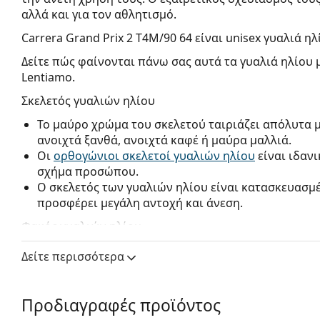
αλλά και για τον αθλητισμό.
Carrera Grand Prix 2 T4M/90 64
είναι unisex γυαλιά ηλ
Δείτε πώς φαίνονται πάνω σας αυτά τα γυαλιά ηλίου 
Lentiamo.
Σκελετός γυαλιών ηλίου
Το μαύρο χρώμα του σκελετού ταιριάζει απόλυτα 
ανοιχτά ξανθά, ανοιχτά καφέ ή μαύρα μαλλιά.
Οι
ορθογώνιοι σκελετοί γυαλιών ηλίου
είναι ιδαν
σχήμα προσώπου.
Ο σκελετός των γυαλιών ηλίου είναι κατασκευασμ
προσφέρει μεγάλη αντοχή και άνεση.
Φακός γυαλιών ηλίου
Οι γκρι φακοί μειώνουν την ένταση του φωτός χωρ
Δείτε περισσότερα
αλλοιώνουν τα χρώματα.
Τα γυαλιά ηλίου έχουν
ντεγκραντέ φακούς
που είν
το κάτω μέρος του φακού είναι το πιο φωτεινό. Η
Προδιαγραφές προϊόντος
φιλτράρισμα του άμεσου ηλιακού φωτός και η πιο