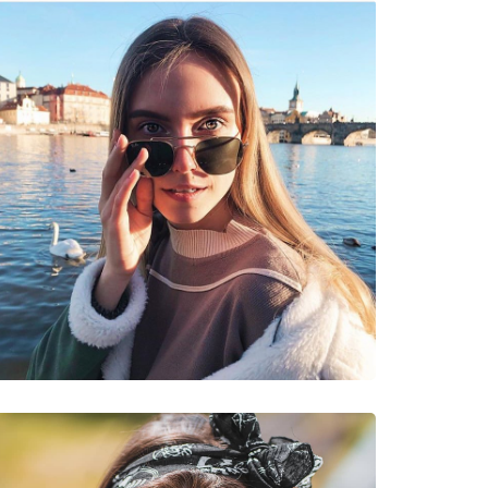
νυμες Μάρκες
0 64