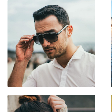
Παρέχονται με θήκη:
Ναι
Πανί καθαρισμού:
Ναι
Άλλα
Τύπος:
Unisex
Κατηγορία:
Γυαλιά Ηλίου Επώ
Μάρκα:
Carrera
Χρήση:
Μόδα
Κωδικός Προϊόντος / Μοντέλο:
Grand Prix 2 T4M/9