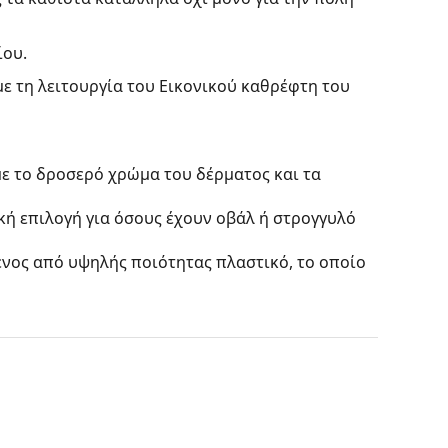
ίου.
με τη λειτουργία του Εικονικού καθρέφτη του
με το δροσερό χρώμα του δέρματος και τα
ική επιλογή για όσους έχουν οβάλ ή στρογγυλό
ένος από υψηλής ποιότητας πλαστικό, το οποίο
ίς να επηρεάζουν την αντίθεση ή να
αι χρωματισμένοι από πάνω προς τα κάτω, όπου
 πιο σκούρα απόχρωση στην κορυφή επιτρέπει το
 ανοιχτή απόχρωση στο κάτω μέρος εξασφαλίζει