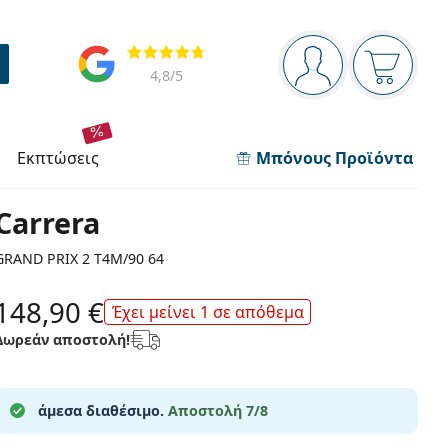
Πίνακας πλοήγησης
Αξιολογήσεις
Είστε συνδεδεμέν
Το καλάθ
4,8
/5
εκπτώσεις
Μπόνους Προϊόντα
Carrera
GRAND PRIX 2 T4M/90 64
148,90 €
Έχει μείνει 1 σε απόθεμα
Δωρεάν αποστολή!
άμεσα διαθέσιμο.
Αποστολή 7/8