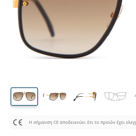
141 mm
Μήκος σκελετού
Μήκος
φακού
48 mm
59 mm
Ύψος φακού
Μήκος φακού
Η σήμανση CE αποδεικνύει ότι το προϊόν έχει ελεγ