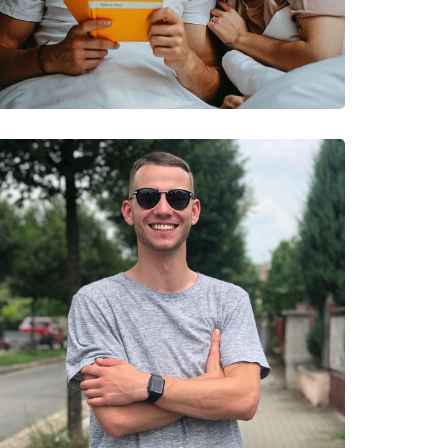
νυμες Μάρκες