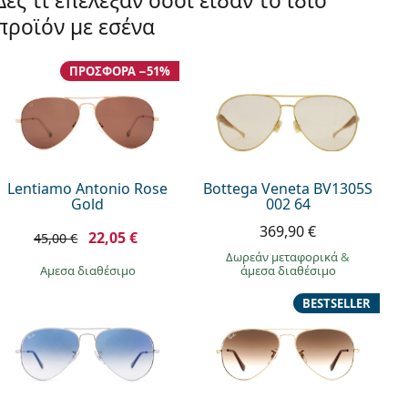
Δες τι επέλεξαν όσοι είδαν το ίδιο
προϊόν με εσένα
ΠΡΟΣΦΟΡΆ −51%
Lentiamo Antonio Rose
Bottega Veneta BV1305S
Gold
002 64
369,90 €
22,05 €
45,00 €
Δωρεάν μεταφορικά
&
άμεσα διαθέσιμο
άμεσα διαθέσιμο
BESTSELLER