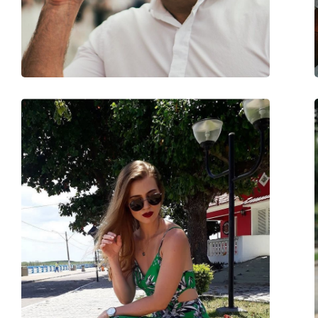
Γέφυρα:
18 mm
Βάρος:
355 γρ
Ρυθμιζόμενα μαξιλάρια μύτης:
Ναι
Εύκαμπτη άρθρωση:
Όχι
Αξεσουάρ
Παρέχονται με θήκη:
Ναι
Πανί καθαρισμού:
Ναι
Άλλα
Τύπος:
Unisex
Κατηγορία:
Γυαλιά Ηλίου Επώ
Μάρκα:
Carrera
Χρήση:
Μόδα
Κωδικός Προϊόντος / Μοντέλο:
Glory II 001 86 59