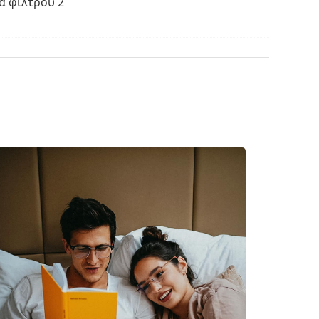
α φίλτρου 2
θήκη. Το χρώμα της θήκης και ο σχεδιασμός της
ρισμό και τη φροντίδα των γυαλιών ηλίου.
ασμάτινη θήκη αντί για πανί.
βρείτε περισσότερα μοντέλα από δημοφιλείς
κό