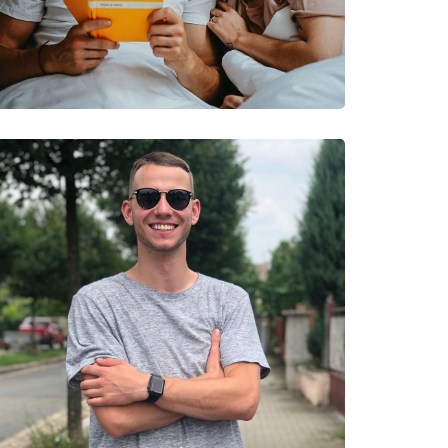
νυμες Μάρκες