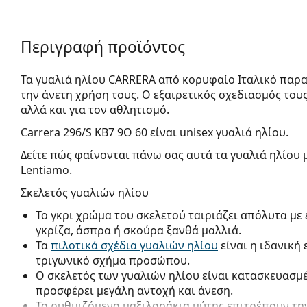
Περιγραφή προϊόντος
Τα γυαλιά ηλίου CARRERA από κορυφαίο Ιταλικό παρα
την άνετη χρήση τους. Ο εξαιρετικός σχεδιασμός του
αλλά και για τον αθλητισμό.
Carrera 296/S KB7 9O 60
είναι unisex γυαλιά ηλίου.
Δείτε πώς φαίνονται πάνω σας αυτά τα γυαλιά ηλίου 
Lentiamo.
Σκελετός γυαλιών ηλίου
Το γκρι χρώμα του σκελετού ταιριάζει απόλυτα με
γκρίζα, άσπρα ή σκούρα ξανθά μαλλιά.
Τα
πιλοτικά σχέδια γυαλιών ηλίου
είναι η ιδανική
τριγωνικό σχήμα προσώπου.
Ο σκελετός των γυαλιών ηλίου είναι κατασκευασμ
προσφέρει μεγάλη αντοχή και άνεση.
Τα ρυθμιζόμενα μαξιλαράκια μύτης επιτρέπουν την