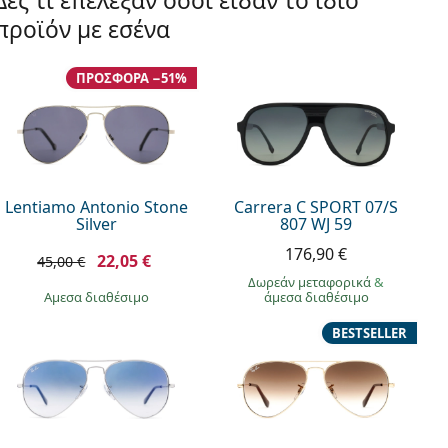
Δες τι επέλεξαν όσοι είδαν το ίδιο
προϊόν με εσένα
ΠΡΟΣΦΟΡΆ −51%
Lentiamo Antonio Stone
Carrera C SPORT 07/S
Silver
807 WJ 59
176,90 €
22,05 €
45,00 €
Δωρεάν μεταφορικά
&
άμεσα διαθέσιμο
άμεσα διαθέσιμο
BESTSELLER