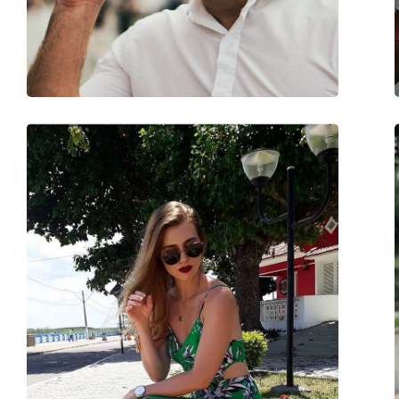
Βάρος:
160 γρ
Ρυθμιζόμενα μαξιλάρια μύτης:
Ναι
Εύκαμπτη άρθρωση:
Όχι
Αξεσουάρ
Παρέχονται με θήκη:
Ναι
Πανί καθαρισμού:
Ναι
Άλλα
Τύπος:
Unisex
Κατηγορία:
Γυαλιά Ηλίου Επώ
Μάρκα:
Carrera
Χρήση:
Μόδα
Κωδικός Προϊόντος / Μοντέλο:
296/S KB7 9O 60