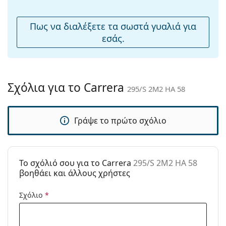
καθαρισμό και τη φροντίδα των γυαλιών ηλίου.
Ρυθμιζόμενα
Ναι
Ορισμένα μοντέλα μπορεί να συνοδεύονται από
μαξιλάρια
Πως να διαλέξετε τα σωστά γυαλιά για
υφασμάτινη θήκη αντί για πανί.
μύτης:
εσάς.
Εξερευνήστε την πλήρη γκάμα
γυαλιών ηλίου
για να
Εύκαμπτη
Όχι
βρείτε περισσότερα μοντέλα από δημοφιλείς μάρκες.
άρθρωση:
Αξεσουάρ
Σχόλια για το Carrera
295/S 2M2 HA 58
Παρέχονται με
Ναι
θήκη:
Γράψε το πρώτο σχόλιο
Πανί
Ναι
καθαρισμού:
Άλλα
To σχόλιό σου για το Carrera
295/S 2M2 HA 58
Τύπος:
Unisex
βοηθάει και άλλους χρήστες
Κατηγορία:
Γυαλιά Ηλίου Επώνυμες Μάρκες
Σχόλιο
*
Μάρκα:
Carrera
Χρήση:
Μόδα