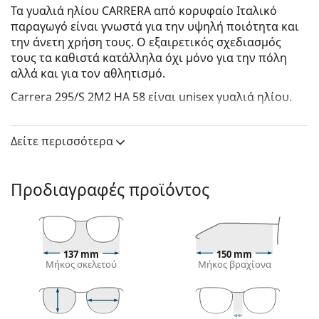
Τα γυαλιά ηλίου CARRERA από κορυφαίο Ιταλικό
παραγωγό είναι γνωστά για την υψηλή ποιότητα και
την άνετη χρήση τους. Ο εξαιρετικός σχεδιασμός
τους τα καθιστά κατάλληλα όχι μόνο για την πόλη
αλλά και για τον αθλητισμό.
Carrera 295/S 2M2 HA 58
είναι unisex γυαλιά ηλίου.
Δείτε πώς φαίνονται πάνω σας αυτά τα γυαλιά ηλίου
με τη λειτουργία του Εικονικού καθρέφτη του
Δείτε περισσότερα
Lentiamo.
Σκελετός γυαλιών ηλίου
Προδιαγραφές προϊόντος
Το μαύρο χρώμα του σκελετού ταιριάζει απόλυτα
με το δροσερό χρώμα του δέρματος και τα ανοιχτά
ξανθά, ανοιχτά καφέ ή μαύρα μαλλιά.
Τα
πιλοτικά σχέδια γυαλιών ηλίου
είναι η ιδανική
137 mm
150 mm
επιλογή για όσους έχουν τετράγωνο, οβάλ ή
Μήκος σκελετού
Μήκος βραχίονα
τριγωνικό σχήμα προσώπου.
Ο σκελετός των γυαλιών ηλίου είναι
κατασκευασμένος από συνδυασμό μετάλλου και