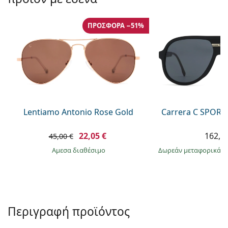
Persol
Prada
ΠΡΟΣΦΟΡΆ −51%
Όλες οι μάρκες
Lentiamo Antonio Rose Gold
Carrera C SPORT 
22,05 €
162,9
45,00 €
άμεσα διαθέσιμο
Δωρεάν μεταφορικά
&
Περιγραφή προϊόντος