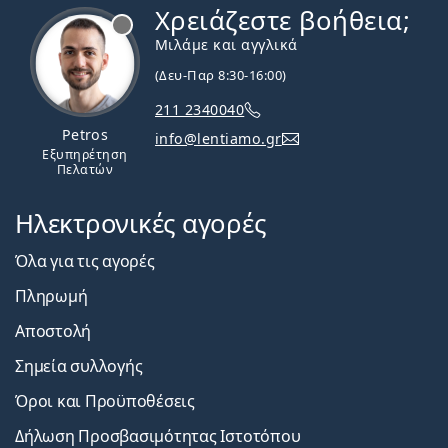
Χρειάζεστε βοήθεια;
Εκτός σύνδεσης
Μιλάμε και αγγλικά
(Δευ-Παρ 8:30-16:00)
211 2340040
Petros
info@lentiamo.gr
Εξυπηρέτηση
Πελατών
Ηλεκτρονικές αγορές
Όλα για τις αγορές
Πληρωμή
Αποστολή
Σημεία συλλογής
Όροι και Προϋποθέσεις
Δήλωση Προσβασιμότητας Ιστοτόπου