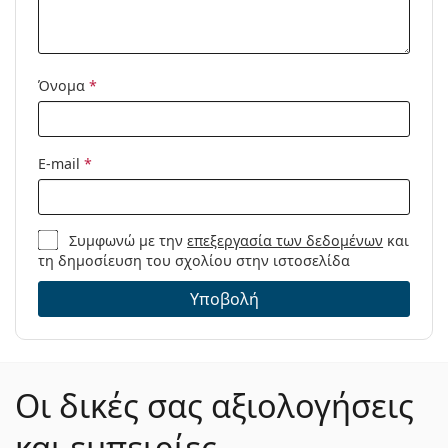
Κωδικός
295/S 2M2 HA 58
Προϊόντος /
Μοντέλο:
Όνομα
*
E-mail
*
Συμφωνώ με την
επεξεργασία των δεδομένων
και
τη δημοσίευση του σχολίου στην ιστοσελίδα
Υποβολή
Οι δικές σας αξιολογήσεις
και εμπειρίες