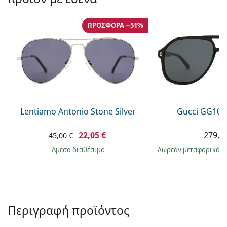
Persol
Prada
ΠΡΟΣΦΟΡΆ −51%
Όλες οι μάρκες
Lentiamo Antonio Stone Silver
Gucci GG104
22,05 €
279,9
45,00 €
άμεσα διαθέσιμο
Δωρεάν μεταφορικά
&
Περιγραφή προϊόντος