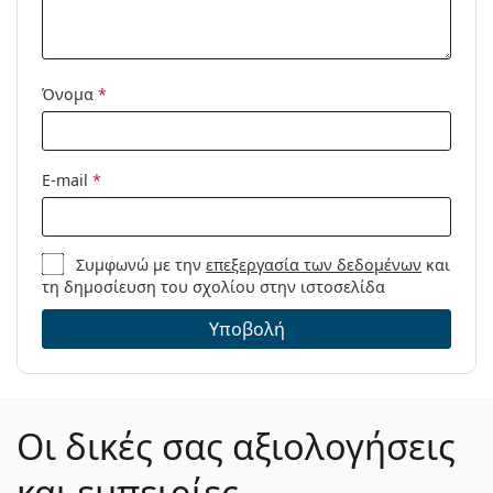
Κωδικός
295/S 003 M9 58
Προϊόντος /
Μοντέλο:
Όνομα
*
E-mail
*
Συμφωνώ με την
επεξεργασία των δεδομένων
και
τη δημοσίευση του σχολίου στην ιστοσελίδα
Υποβολή
Οι δικές σας αξιολογήσεις
και εμπειρίες