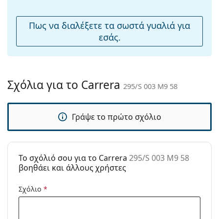
Ορισμένα μοντέλα μπορεί να συνοδεύονται από
Ρυθμιζόμενα
Ναι
υφασμάτινη θήκη αντί για πανί.
μαξιλάρια
Πως να διαλέξετε τα σωστά γυαλιά για
μύτης:
Εξερευνήστε την πλήρη γκάμα
γυαλιών ηλίου
για να
εσάς.
βρείτε περισσότερα μοντέλα από δημοφιλείς μάρκες.
Εύκαμπτη
Όχι
άρθρωση:
Αξεσουάρ
Σχόλια για το Carrera
295/S 003 M9 58
Παρέχονται με
Ναι
θήκη:
Γράψε το πρώτο σχόλιο
Πανί
Ναι
καθαρισμού:
Άλλα
To σχόλιό σου για το Carrera
295/S 003 M9 58
Τύπος:
Unisex
βοηθάει και άλλους χρήστες
Κατηγορία:
Γυαλιά Ηλίου Επώνυμες Μάρκες
Σχόλιο
*
Μάρκα:
Carrera
Χρήση:
Μόδα