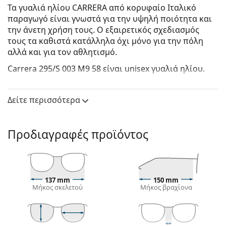
Τα γυαλιά ηλίου CARRERA από κορυφαίο Ιταλικό
παραγωγό είναι γνωστά για την υψηλή ποιότητα και
την άνετη χρήση τους. Ο εξαιρετικός σχεδιασμός
τους τα καθιστά κατάλληλα όχι μόνο για την πόλη
αλλά και για τον αθλητισμό.
Carrera 295/S 003 M9 58
είναι unisex γυαλιά ηλίου.
Δείτε πώς φαίνονται πάνω σας αυτά τα γυαλιά ηλίου
με τη λειτουργία του Εικονικού καθρέφτη του
Δείτε περισσότερα
Lentiamo.
Σκελετός γυαλιών ηλίου
Προδιαγραφές προϊόντος
Το μαύρο χρώμα του σκελετού ταιριάζει απόλυτα
με το δροσερό χρώμα του δέρματος και τα ανοιχτά
ξανθά, ανοιχτά καφέ ή μαύρα μαλλιά.
Τα
πιλοτικά σχέδια γυαλιών ηλίου
είναι η ιδανική
137 mm
150 mm
επιλογή για όσους έχουν τετράγωνο, οβάλ ή
Μήκος σκελετού
Μήκος βραχίονα
τριγωνικό σχήμα προσώπου.
Ο σκελετός των γυαλιών ηλίου είναι
κατασκευασμένος από συνδυασμό μετάλλου και