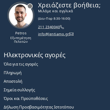
Χρειάζεστε βοήθεια;
Εκτός σύνδεσης
Μιλάμε και αγγλικά
(Δευ-Παρ 8:30-16:00)
211 2340040
Petros
info@lentiamo.gr
Εξυπηρέτηση
Πελατών
Ηλεκτρονικές αγορές
Όλα για τις αγορές
Πληρωμή
Αποστολή
Σημεία συλλογής
Όροι και Προϋποθέσεις
Δήλωση Προσβασιμότητας Ιστοτόπου