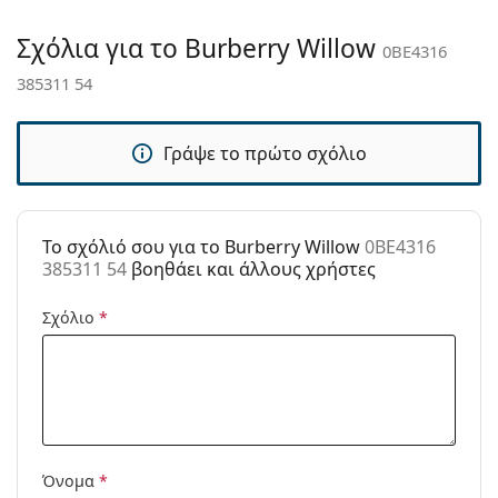
Εξερευνήστε την πλήρη γκάμα
γυαλιών ηλίου
για να
Αξεσουάρ
βρείτε περισσότερα μοντέλα από δημοφιλείς μάρκες.
Σχόλια για το Burberry Willow
0BE4316
Παρέχονται με
Ναι
385311 54
θήκη:
Πανί
Ναι
καθαρισμού:
Γράψε το πρώτο σχόλιο
Άλλα
Τύπος:
Γυναικεία
To σχόλιό σου για το Burberry Willow
0BE4316
Κατηγορία:
Γυαλιά Ηλίου Επώνυμες Μάρκες
385311 54
βοηθάει και άλλους χρήστες
Μάρκα:
Burberry
Σχόλιο
*
Χρήση:
Μόδα
Κωδικός
0BE4316 385311 54
Προϊόντος /
Μοντέλο:
Όνομα
*