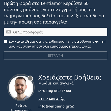
Πρώτη φορά στο Lentiamo; Κερδίστε 50
πόντους μπόνους για την εγγραφή σας στο
ενημερωτικό μας δελτίο και επιλέξτε ένα δώρο
με την πρώτη σας παραγγελία.
Email
Συγκατατίθεμαι στην
αποθήκευση της διεύθυνσης e-mail
μου και στην αποστολή εμπορικής επικοινωνίας
ΕΓΓΡΑΦΗ
Χρειάζεστε βοήθεια;
Εκτός σύνδεσης
Μιλάμε και αγγλικά
(Δευ-Παρ 8:30-16:00)
211 2340040
Petros
info@lentiamo.gr
Εξυπηρέτηση