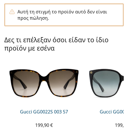
Persol
Αυτή τη στιγμή το προϊόν αυτό δεν είναι
Prada
προς πώληση.
Όλες οι μάρκες
Δες τι επέλεξαν όσοι είδαν το ίδιο
προϊόν με εσένα
Gucci GG0022S 003 57
Gucci GG002
199,90 €
199,9