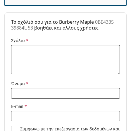
Κατηγορία:
Γυαλιά Ηλίου Επώνυμες Μάρκες
Μάρκα:
Burberry
To σχόλιό σου για το Burberry Maple
0BE4335
39884L 53
βοηθάει και άλλους χρήστες
Χρήση:
Μόδα
Κωδικός
0BE4335 39884L 53
Σχόλιο
*
Προϊόντος /
Μοντέλο:
Όνομα
*
E-mail
*
Συμφωνώ με την
επεξεργασία των δεδομένων
και