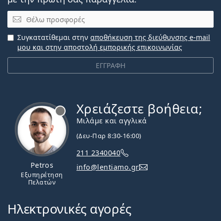
Email
Συγκατατίθεμαι στην
αποθήκευση της διεύθυνσης e-mail
μου και στην αποστολή εμπορικής επικοινωνίας
ΕΓΓΡΑΦΗ
Χρειάζεστε βοήθεια;
Εκτός σύνδεσης
Μιλάμε και αγγλικά
(Δευ-Παρ 8:30-16:00)
211 2340040
Petros
info@lentiamo.gr
Εξυπηρέτηση
Πελατών
Ηλεκτρονικές αγορές