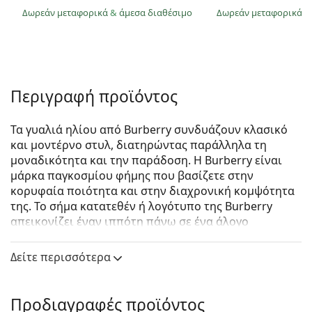
Δωρεάν μεταφορικά
&
άμεσα διαθέσιμο
Δωρεάν μεταφορικά
&
Περιγραφή προϊόντος
Τα γυαλιά ηλίου από Burberry συνδυάζουν κλασικό
και μοντέρνο στυλ, διατηρώντας παράλληλα τη
μοναδικότητα και την παράδοση. Η Burberry είναι
μάρκα παγκοσμίου φήμης που βασίζετε στην
κορυφαία ποιότητα και στην διαχρονική κομψότητα
της. Το σήμα κατατεθέν ή λογότυπο της Burberry
απεικονίζει έναν ιππότη πάνω σε ένα άλογο
κρατώντας ένα δόρυ. Η συλλογή γυαλιών ηλίου από
Burberry είναι μοναδική, χάρη στο σχεδιασμό, το
Δείτε περισσότερα
στυλ και τον αριθμό των συνδυασμών χρωμάτων
(που έχουν ιδιαίτερο ενδιαφέρον), κατάλληλων για
κάθε περίσταση.
Προδιαγραφές προϊόντος