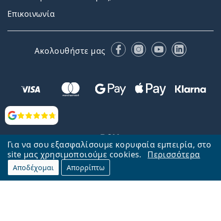
Επικοινωνία
Facebook
Instagram
YouTube
LinkedIn
Ακολουθήστε μας
Αξιολογήσεις
Για να σου εξασφαλίσουμε κορυφαία εμπειρία, στο
site μας χρησιμοποιούμε cookies.
Περισσότερα
Αποδέχομαι
Απορρίπτω
Επιστροφή στην αρχική σελίδα
Στην κορυφή
Το Lentiamo.gr λειτουργεί και ανήκει στην εταιρία Lentiamo s.r.o.,
Τσεχία
Μαζί σας 18 χρόνια.