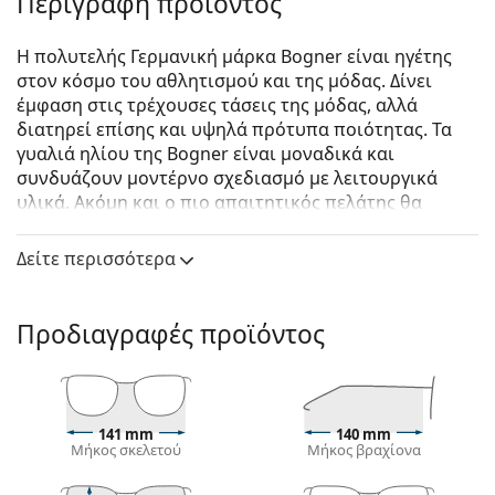
Περιγραφή προϊόντος
Η πολυτελής Γερμανική μάρκα Bogner είναι ηγέτης
στον κόσμο του αθλητισμού και της μόδας. Δίνει
έμφαση στις τρέχουσες τάσεις της μόδας, αλλά
διατηρεί επίσης και υψηλά πρότυπα ποιότητας. Τα
γυαλιά ηλίου της Bogner είναι μοναδικά και
συνδυάζουν μοντέρνο σχεδιασμό με λειτουργικά
υλικά. Ακόμη και ο πιο απαιτητικός πελάτης θα
διαλέξει από τη συλλογή αυτών των κομψών γυαλιών
ηλίου.
Δείτε περισσότερα
Bogner 67103 4952 62
είναι unisex γυαλιά ηλίου.
Δείτε πώς φαίνονται πάνω σας αυτά τα γυαλιά ηλίου
Προδιαγραφές προϊόντος
με τη λειτουργία του Εικονικού καθρέφτη του
Lentiamo.
Σκελετός γυαλιών ηλίου
141 mm
140 mm
Το λευκό χρώμα του σκελετού ταιριάζει απόλυτα
Μήκος σκελετού
Μήκος βραχίονα
με ένα δροσερό χρώμα του δέρματος και μαύρα,
ανοιχτά καστανά και ανοιχτά ξανθά μαλλιά.