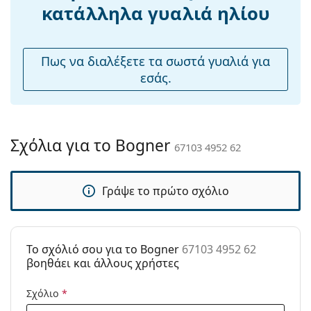
Ρυθμιζόμενα
Όχι
κατάλληλα γυαλιά ηλίου
μαξιλάρια
μύτης:
Εύκαμπτη
Ναι
Πως να διαλέξετε τα σωστά γυαλιά για
άρθρωση:
εσάς.
Αξεσουάρ
Παρέχονται με
Ναι
θήκη:
Σχόλια για το Bogner
67103 4952 62
Πανί
Ναι
καθαρισμού:
Γράψε το πρώτο σχόλιο
Άλλα
Τύπος:
Unisex
Κατηγορία:
Γυαλιά Ηλίου Επώνυμες Μάρκες
To σχόλιό σου για το Bogner
67103 4952 62
Μάρκα:
Bogner
βοηθάει και άλλους χρήστες
Χρήση:
Μόδα
Σχόλιο
*
Κωδικός
67103 4952 62