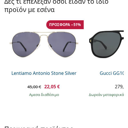
Δες τι επέλεξαν όσοι είδαν το ίδιο
Gucci
Όλα τα υγρά φακών
Εκτό
Όλες οι μάρκες
προϊόν με εσένα
Persol
Prada
ΠΡΟΣΦΟΡΆ −51%
Όλες οι μάρκες
Lentiamo Antonio Stone Silver
Gucci GG104
22,05 €
279,9
45,00 €
άμεσα διαθέσιμο
Δωρεάν μεταφορικά
&