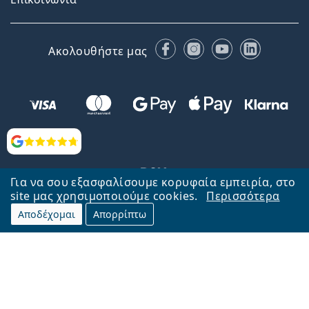
Facebook
Instagram
YouTube
LinkedIn
Ακολουθήστε μας
Αξιολογήσεις
Για να σου εξασφαλίσουμε κορυφαία εμπειρία, στο
site μας χρησιμοποιούμε cookies.
Περισσότερα
Αποδέχομαι
Απορρίπτω
Επιστροφή στην αρχική σελίδα
Στην κορυφή
Το Lentiamo.gr λειτουργεί και ανήκει στην εταιρία Lentiamo s.r.o.,
Τσεχία
Μαζί σας 18 χρόνια.