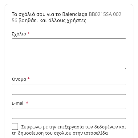
Κατηγορία:
Γυαλιά Ηλίου Επώνυμες Μάρκες
To σχόλιό σου για το Balenciaga
BB0215SA 002
Μάρκα:
Balenciaga
56
βοηθάει και άλλους χρήστες
Χρήση:
Μόδα
Σχόλιο
*
Κωδικός
BB0215SA 002 56
Προϊόντος /
Μοντέλο:
Όνομα
*
E-mail
*
Συμφωνώ με την
επεξεργασία των δεδομένων
και
τη δημοσίευση του σχολίου στην ιστοσελίδα