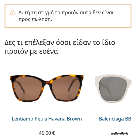
Persol
Αυτή τη στιγμή το προϊόν αυτό δεν είναι
Prada
προς πώληση.
Όλες οι μάρκες
Δες τι επέλεξαν όσοι είδαν το ίδιο
προϊόν με εσένα
Lentiamo Petra Havana Brown
Balenciaga BB0
45,00 €
1
329,90 €