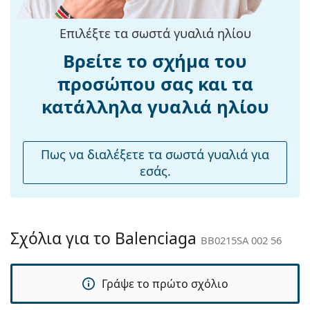
Μήκος
145 mm
βραχίονα:
Επιλέξτε τα σωστά γυαλιά ηλίου
Γέφυρα:
17 mm
Βρείτε το σχήμα του
Βάρος:
245 γρ
προσώπου σας και τα
Ρυθμιζόμενα
Όχι
κατάλληλα γυαλιά ηλίου
μαξιλάρια
μύτης:
Εύκαμπτη
Όχι
Πως να διαλέξετε τα σωστά γυαλιά για
άρθρωση:
εσάς.
Αξεσουάρ
Παρέχονται με
Ναι
θήκη:
Σχόλια για το Balenciaga
BB0215SA 002 56
Πανί
Ναι
καθαρισμού:
Γράψε το πρώτο σχόλιο
Άλλα
Τύπος:
Γυναικεία