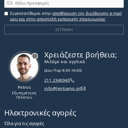
Email
Συγκατατίθεμαι στην
αποθήκευση της διεύθυνσης e-mail
μου και στην αποστολή εμπορικής επικοινωνίας
ΕΓΓΡΑΦΗ
Χρειάζεστε βοήθεια;
Εκτός σύνδεσης
Μιλάμε και αγγλικά
(Δευ-Παρ 8:30-16:00)
211 2340040
Petros
info@lentiamo.gr
Εξυπηρέτηση
Πελατών
Ηλεκτρονικές αγορές
Όλα για τις αγορές