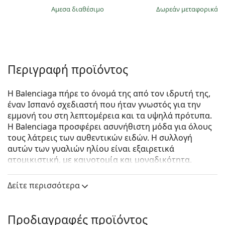
άμεσα διαθέσιμο
Δωρεάν μεταφορικά
&
Περιγραφή προϊόντος
Η Balenciaga πήρε το όνομά της από τον ιδρυτή της,
έναν Ισπανό σχεδιαστή που ήταν γνωστός για την
εμμονή του στη λεπτομέρεια και τα υψηλά πρότυπα.
Η Balenciaga προσφέρει ασυνήθιστη μόδα για όλους
τους λάτρεις των αυθεντικών ειδών. Η συλλογή
αυτών των γυαλιών ηλίου είναι εξαιρετικά
ατομικιστική, με καινοτομία και μοναδικότητα.
Balenciaga BB0215SA 002 56
είναι γυναικεία γυαλιά
Δείτε περισσότερα
ηλίου.
Σκελετός γυαλιών ηλίου
Προδιαγραφές προϊόντος
Το καφέ χρώμα του σκελετού ταιριάζει απόλυτα με