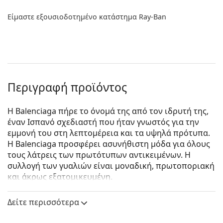
Είμαστε εξουσιοδοτημένο κατάστημα Ray-Ban
Περιγραφή προϊόντος
Η Balenciaga πήρε το όνομά της από τον ιδρυτή της,
έναν Ισπανό σχεδιαστή που ήταν γνωστός για την
εμμονή του στη λεπτομέρεια και τα υψηλά πρότυπα.
Η Balenciaga προσφέρει ασυνήθιστη μόδα για όλους
τους λάτρεις των πρωτότυπων αντικειμένων. Η
συλλογή των γυαλιών είναι μοναδική, πρωτοποριακή
και άκρως εξατομικευμένη.
Balenciaga BB0117O 002 57
είναι unisex γυαλιά
Δείτε περισσότερα
οράσεως.
Δείτε πώς φαίνονται πάνω σας αυτά τα γυαλιά