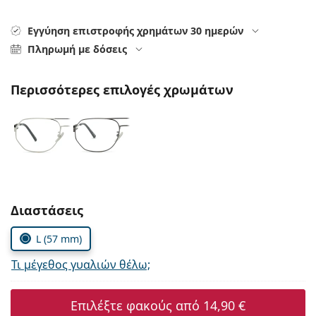
Persol
Εγγύηση επιστροφής χρημάτων 30 ημερών
Prada
Πληρωμή με δόσεις
Όλες οι μάρκες
Περισσότερες επιλογές χρωμάτων
Συμπληρώστε τις παράμετρους
Διαστάσεις
L (57 mm)
Τι μέγεθος γυαλιών θέλω;
Επιλέξτε φακούς από
14,90 €