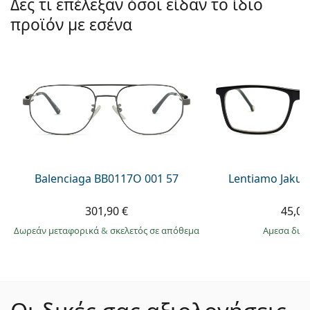
Δες τι επέλεξαν όσοι είδαν το ίδιο
προϊόν με εσένα
Balenciaga BB0117O 001 57
Lentiamo Jakub
301,90 €
45,00
Δωρεάν μεταφορικά
&
σκελετός σε απόθεμα
άμεσα δια