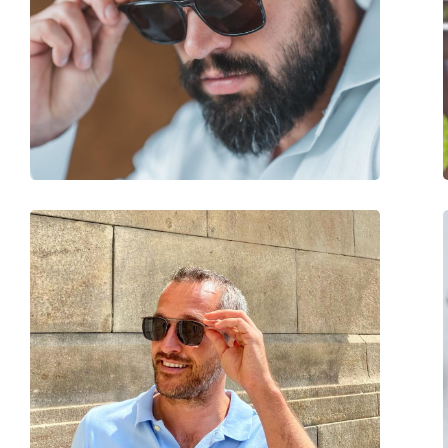
Μήκος βραχίονα:
140 mm
Γέφυρα:
18 mm
Βάρος:
45 γρ
Ρυθμιζόμενα μαξιλάρια μύτης:
Όχι
Αξεσουάρ
Παρέχονται με θήκη:
Ναι
Πανί καθαρισμού:
Ναι
Άλλα
Τύπος:
Ανδρικά
Κατηγορία:
Γυαλιά Ηλίου Επώ
Μάρκα:
Arnette
Χρήση:
Μόδα
Κωδικός Προϊόντος / Μοντέλο:
0AN 4252 25266G 5