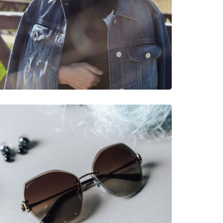
νυμες Μάρκες
6