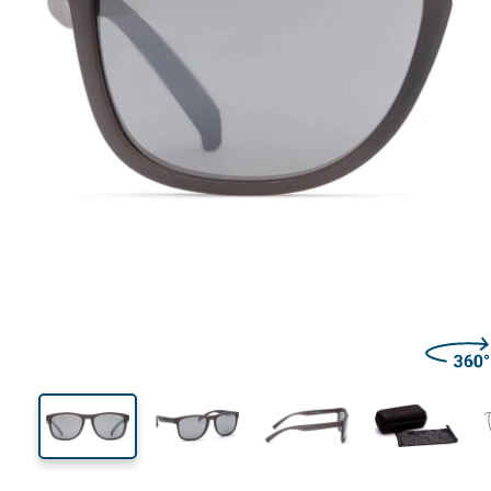
135 mm
Μήκος σκελετού
Μήκος
φακού
43 mm
56 mm
Ύψος φακού
Μήκος φακού