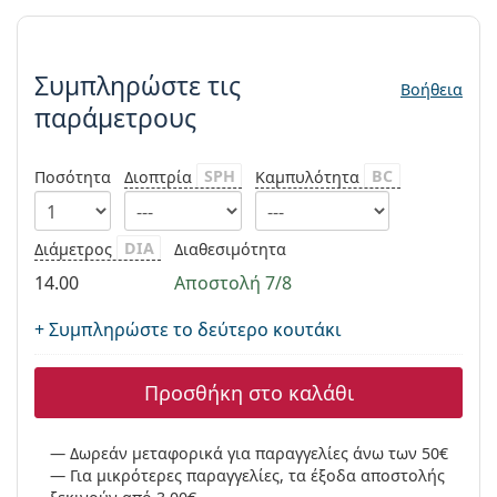
Persol
Συμπληρώστε τις παράμετρους
Prada
Συμπληρώστε τις
Βοήθεια
Όλες οι μάρκες
παράμετρους
SPH
BC
Ποσότητα
Διοπτρία
Καμπυλότητα
DIA
Διάμετρος
Διαθεσιμότητα
14.00
Αποστολή 7/8
+ Συμπληρώστε το δεύτερο κουτάκι
Προσθήκη στο καλάθι
Δωρεάν μεταφορικά για παραγγελίες άνω των 50€
Για μικρότερες παραγγελίες, τα έξοδα αποστολής