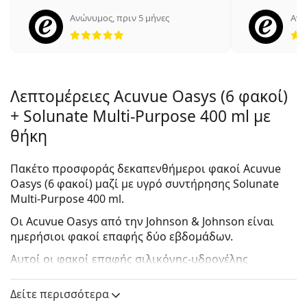
Ανώνυμος
,
πριν 5 μήνες
Ανώ
5 αξιολογήσεις από 5
Λεπτομέρειες Acuvue Oasys (6 φακοί)
+ Solunate Multi-Purpose 400 ml με
θήκη
Πακέτο προσφοράς δεκαπενθήμεροι φακοί Acuvue
Oasys (6 φακοί) μαζί με υγρό συντήρησης Solunate
Multi-Purpose 400 ml.
Οι
Acuvue Oasys
από την Johnson & Johnson είναι
ημερήσιοι φακοί επαφής δύο εβδομάδων.
Αυτοί οι φακοί επαφής σιλικόνης-υδρογέλης
δημιουργήθηκαν για πολύ ευαίσθητα μάτια με 98%
παροχή οξυγόνου στο ανοιχτό μάτι, ενώ το
Δείτε περισσότερα
HYDRACLEAR Plus τα κρατά υγρά ανά πάσα στιγμή.