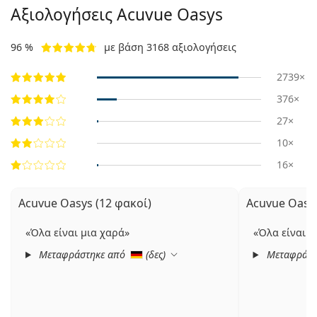
Αξιολογήσεις Acuvue Oasys
96 %
με βάση 3168 αξιολογήσεις
2739×
376×
27×
10×
16×
Acuvue Oasys (12 φακοί)
Acuvue Oasys
Όλα είναι μια χαρά
Όλα είναι μ
Μεταφράστηκε από
(
δες
)
Μεταφράστ