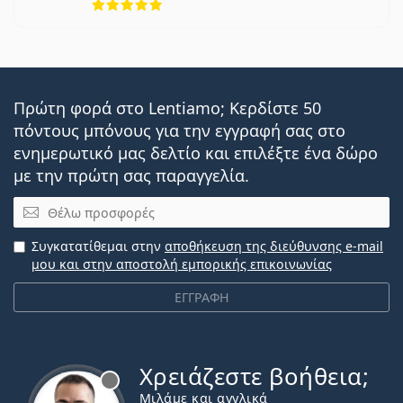
Πρώτη φορά στο Lentiamo; Κερδίστε 50
πόντους μπόνους για την εγγραφή σας στο
ενημερωτικό μας δελτίο και επιλέξτε ένα δώρο
με την πρώτη σας παραγγελία.
Email
Συγκατατίθεμαι στην
αποθήκευση της διεύθυνσης e-mail
μου και στην αποστολή εμπορικής επικοινωνίας
ΕΓΓΡΑΦΗ
Χρειάζεστε βοήθεια;
Εκτός σύνδεσης
Μιλάμε και αγγλικά