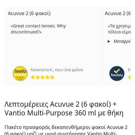
Acuvue 2 (6 φακοί)
Acuvue 2 (6 
Great contact lenses. Why
Τα χρησιμοπ
discontinued?
τέλεια είμαι 
Μεταφράστ
Katarzyna K.
,
πριν ένα χρόνο
Mari
5 αξιολογήσεις από 5
Λεπτομέρειες Acuvue 2 (6 φακοί) +
Vantio Multi-Purpose 360 ml με θήκη
Πακέτο προσφοράς δεκαπενθήμεροι φακοί Acuvue 2
(6 φακοί) μαζί με υγρό συντήρησης Vantio Multi-