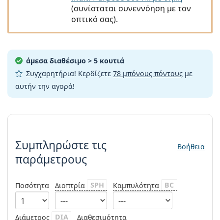
Persol
(συνίσταται συνεννόηση με τον
οπτικό σας).
Prada
Όλες οι μάρκες
άμεσα διαθέσιμο
> 5 κουτιά
Συγχαρητήρια! Κερδίζετε
78 μπόνους πόντους
με
αυτήν την αγορά!
Συμπληρώστε τις παράμετρους
Συμπληρώστε τις
Βοήθεια
παράμετρους
SPH
BC
Ποσότητα
Διοπτρία
Καμπυλότητα
DIA
Διάμετρος
Διαθεσιμότητα