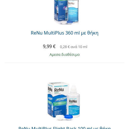
Gucci
Όλα τα υγρά φακών
Εκτό
Όλες οι μάρκες
Persol
Prada
ReNu MultiPlus 360 ml με θήκη
Όλες οι μάρκες
9,99 €
0,28 €
ανά 10 ml
άμεσα διαθέσιμο
ReNu MultiPlus Flight Pack 100 ml με θήκη