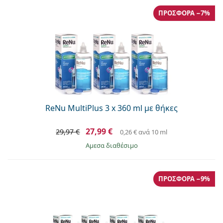
ΠΡΟΣΦΟΡΆ −7%
ReNu MultiPlus 3 x 360 ml με θήκες
27,99 €
29,97 €
0,26 €
ανά 10 ml
άμεσα διαθέσιμο
ΠΡΟΣΦΟΡΆ −9%